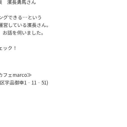
」代表 濱長勇馬さん
ングできる…という
運営している濱長さん。
、お話を伺いました。
ェック！
フェmarco≫
区宇品御幸1‐11‐51)