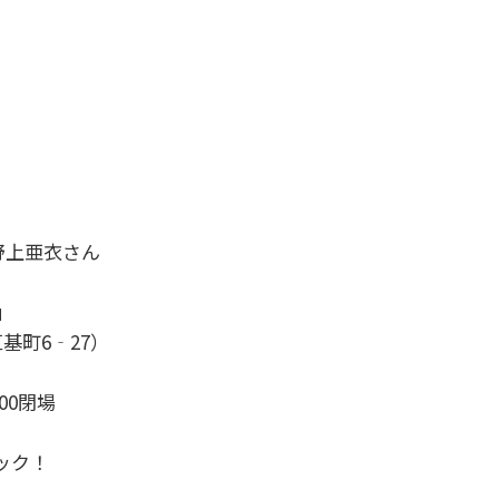
野上亜衣さん
」
基町6‐27）
:00閉場
ック！