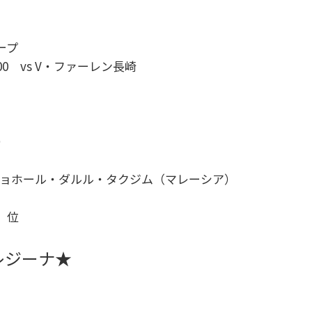
ープ
:00 vs V・ファーレン長崎
）
 vsジョホール・ダルル・タクジム（マレーシア）
 位
レジーナ★