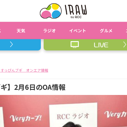
ス
天気
ラジオ
イベント
グルメ
 すっぴんブギ オンエア情報
ギ】2月6日のOA情報