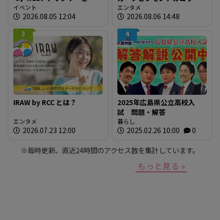
に「広島の食」の現場を取
イベント
グッズが登場！
エンタメ
2026.08.05 12:04
2026.08.06 14:48
材しよう！
3
4
IRAW by RCC とは？
2025年広島県公立高校入
試 問題・解答
エンタメ
暮らし
2026.07.23 12:00
2025.02.26 10:00
0
※毎時更新、直近24時間のアクセス数を集計しています。
もっと見る »