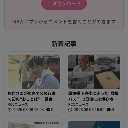
IRAWアプリからコメントを書くことができます
新着記事
悠仁さまが広島で公式行事
原爆投下直後に走った“救援
で初の“おことば” 朝食作
バス” 2日後には爆心地至
りや丸太切りも 福山市で
RCCニュース
近に路線バスも 戦時下か
RCCニュース
2026.08.08 18:04
0
2026.08.08 16:00
0
は博物館を視察
ら復興まで支えた“バスの歴
史”を探る 広島