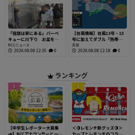
「宿題は家にある」バーベ
【台風情報】台風13号・15
キューに川下り お盆をふ
号に加えてダブル「熱帯低
るさとで 帰省ラッシュピ
RCCニュース
気圧」発生へ 15号はお盆
天気
2026.08.08 12:35
0
2026.08.08 12:18
0
ークで新幹線の下りはほぼ
に日本直撃か ※18日まで
満席 JR広島駅も大きな荷
の雨・風シミュレーショ
物を持った人たちで混雑
ン 【8日正午現在】
広島
ランキング
1
2
【中学生レポーター大募集
＜🍋レモンチ新グッズ🍋＞
📣】RCCアナウンサーと一緒
カープとレモンチのコラボ