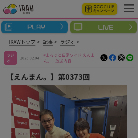
IRAWトップ
記事
ラジオ
まるっと日常ワイド えんま
ラジ
2026.02.04
オ
ん。 放送内容
【えんまん。】第0373回