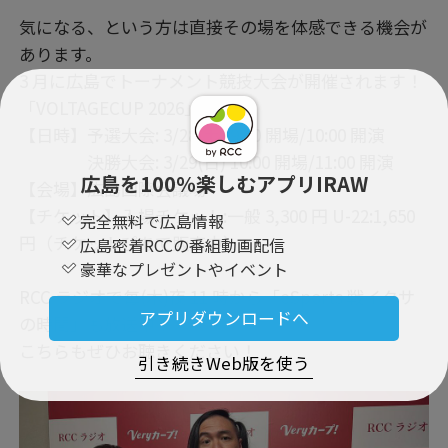
気になる、という方は直接その場を体感できる機会が
あります。
3 月に広島でトーナメント競技大会が開催されます！
「VOLTAGECUP 2026」
【日時】予選大会: 3/28(土) 9:00 開場/10:00 開演
決勝大会: 3/29(日) 10:00 開場/11:00 開演
広島を100％楽しむアプリIRAW
【会場】広島国際会議場
【チケット】入場チケット:一般 3,300 円 U-22:1,650
完全無料で広島情報
円（チケットぴあで販売中）
広島密着RCCの番組動画配信
豪華なプレゼントやイベント
RCC ラジオで毎(木)夜 11 時から「eSports 戦イクサ
アプリダウンロードへ
の時間」も放送中！
こちらもぜひお聴きください！
引き続きWeb版を使う