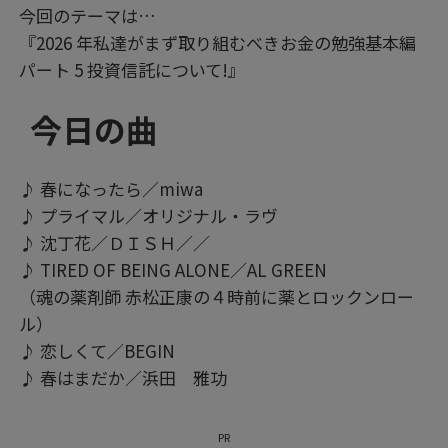
今回のテーマは…
『2026 年私達がまず取り組むべきお金の勉強基本編
パート 5 投資信託について!』
今日の曲
♪ 春になったら／miwa
♪ プライマル／オリジナル・ラヴ
♪ 沈丁花／ＤＩＳＨ／／
♪ TIRED OF BEING ALONE／AL GREEN
（魂の薬剤師 赤松正康の４時前に薬とロックンロー
ル）
♪ 恋しくて／BEGIN
♪ 春はまだか／浜田 雅功
PR