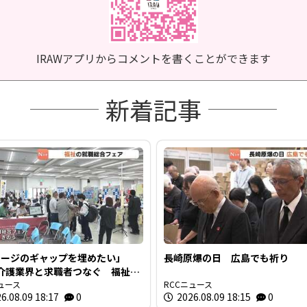
IRAWアプリからコメントを書くことができます
新着記事
メージのギャップを埋めたい」
長崎原爆の日 広島でも祈り
介護業界と求職者つなぐ 福祉の
総合フェア 広島
ュース
RCCニュース
6.08.09 18:17
0
2026.08.09 18:15
0