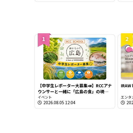
1
2
【中学生レポーター大募集📣】RCCアナ
IRAW
ウンサーと一緒に「広島の食」の現場
を取材しよう！
イベント
エンタ
2026.08.05 12:04
202