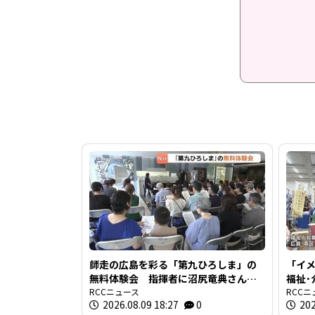
師走の広島を彩る「第九ひろしま」の
「イ
無料体験会 指揮者に沼尻竜典さん迎
福祉･
え 今年は12月20日に開催
RCCニュース
就職
RCCニ
2026.08.09 18:27
0
202