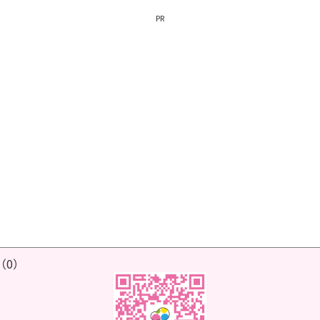
PR
（0）