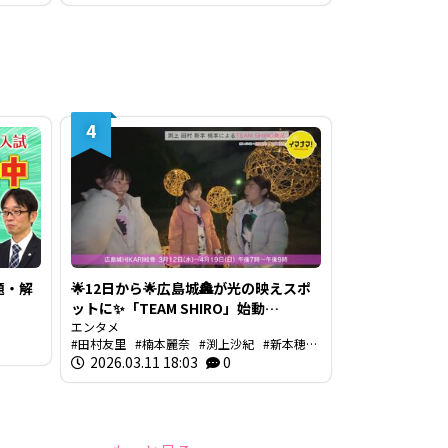
4
題・解
🌟12日から🌟広島城🏯が光の映えスポ
ットに✨「TEAM SHIRO」始動
❗【BUTSUBUTSU2】
エンタメ
田村友里
楠本麗奈
渕上沙紀
新本穂乃
佳
2026.03.11 18:03
イマナマ
渕上沙紀のBUTSUBUTSU
0