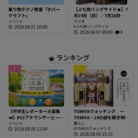
乗り物テクノ教室「ホバー
【ぶち熱リングサイド🔥】7
クラフト」
月19日（日）／7月26日
イベント
（日）放送内容
ラジオ
2026.08.07 10:00
ぶち熱リングサイド
2026.08.07 09:00
0
ランキング
1
2
【中学生レポーター大募集
TOMIYAウォッチング ～
📣】RCCアナウンサーと一緒
TOMIYA・10の謎を解き明か
に「広島の食」の現場を取
イベント
す～ 謎03 「なぜTOMIYAは
暮らし
2026.08.05 12:04
TOMIYAウォッチング
材しよう！
約1世紀も宝飾・時計業界で
2026.08.06 15:15
生き抜いてこられたの