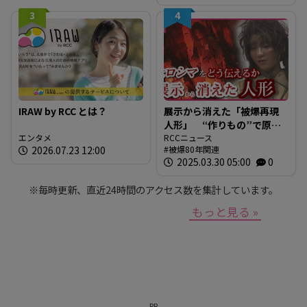
か？」
3
4
IRAW by RCC とは？
展示から消えた「被爆再現
人形」 “作りもの”で原爆
エンタメ
を伝えるとは 現代アート
RCCニュース
2026.07.23 12:00
被爆80年関連
作家が調査研究 人形の持
2025.03.30 05:00
0
つ “力” と “危うさ”
※毎時更新、直近24時間のアクセス数を集計しています。
もっと見る »
PR