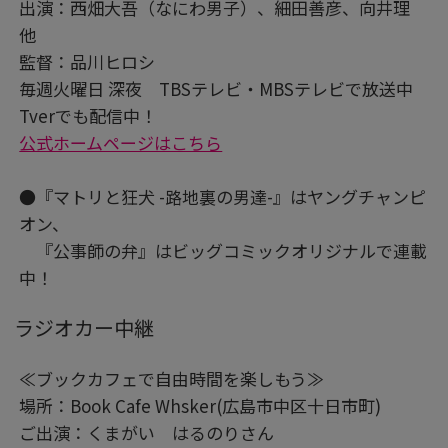
出演：西畑大吾（なにわ男子）、細田善彦、向井理
他
監督：品川ヒロシ
毎週火曜日 深夜 TBSテレビ・MBSテレビで放送中
Tverでも配信中！
公式ホームページはこちら
●『マトリと狂犬 -路地裏の男達-』はヤングチャンピ
オン、
『公事師の弁』はビッグコミックオリジナルで連載
中！
ラジオカー中継
≪ブックカフェで自由時間を楽しもう≫
場所：Book Cafe Whsker(広島市中区十日市町)
ご出演：くまがい はるのりさん