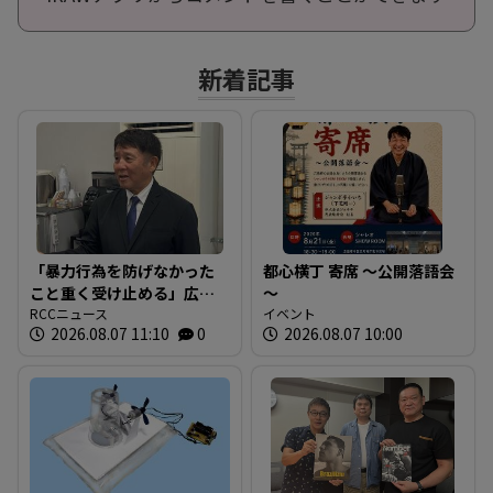
新着記事
「暴力行為を防げなかった
都心横丁 寄席 ～公開落語会
こと重く受け止める」広陵
～
高校野球部 中井哲之元監
RCCニュース
イベント
2026.08.07 11:10
0
2026.08.07 10:00
督が退任後初めて会見し謝
罪 広島