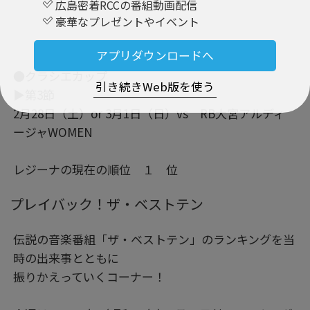
広島密着RCCの番組動画配信
豪華なプレゼントやイベント
アプリダウンロードへ
●クラシエカップ
引き続きWeb版を使う
▶第3節
2月28日（土）or 3月1日（日）vs RB大宮アルディ
ージャWOMEN
レジーナの現在の順位 １ 位
プレイバック！ザ・ベストテン
伝説の音楽番組「ザ・ベストテン」のランキングを当
時の出来事とともに
振りかえっていくコーナー！