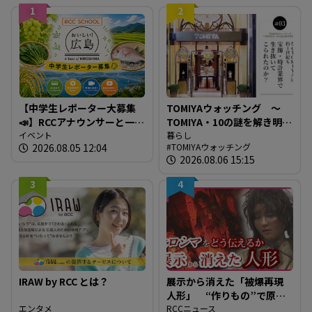
1
2
【中学生レポーター大募集
TOMIYAウォッチング ～
📣】RCCアナウンサーと一緒
TOMIYA・10の謎を解き明か
に「広島の食」の現場を取
イベント
す～ 謎03 「なぜTOMIYAは
暮らし
2026.08.05 12:04
TOMIYAウォッチング
材しよう！
約1世紀も宝飾・時計業界で
2026.08.06 15:15
生き抜いてこられたの
か？」
3
4
IRAW by RCC とは？
展示から消えた「被爆再現
人形」 “作りもの”で原爆
エンタメ
を伝えるとは 現代アート
RCCニュース