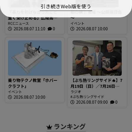
引き続きWeb版を使う
「暴力を防げなかったこと
都心横丁 寄席 ～公開落語会
重く受け止める」広陵高校
～
野球部・中井哲之元監督が
RCCニュース
イベント
2026.08.07 11:10
0
2026.08.07 10:00
会見で謝罪 退任後初めて
発言 広島
乗り物テクノ教室「ホバー
【ぶち熱リングサイド🔥】7
クラフト」
月19日（日）／7月26日
イベント
（日）放送内容
ラジオ
2026.08.07 10:00
ぶち熱リングサイド
2026.08.07 09:00
0
ランキング