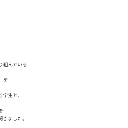
り組んでいる
」を
る学生と、
を
聞きました。