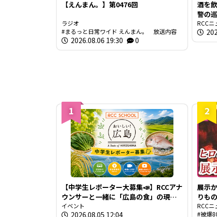
【えんまん。】第0476回
酒を
警の巡
ラジオ
間半前
RCCニ
まるっと日常ワイド えんまん。 放送内容
202
のア
2026.08.06 19:30
0
1
2
【中学生レポーター大募集📣】RCCアナ
展示か
ウンサーと一緒に「広島の食」の現場
りもの
を取材しよう！
イベント
ト作家
RCCニ
2026.08.05 12:04
被爆8
“危