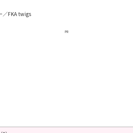
KA twigs
PR