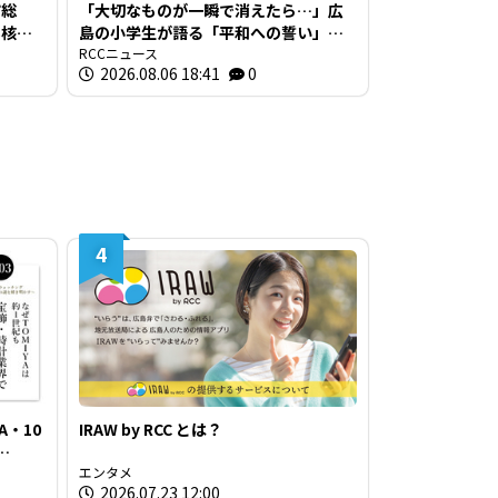
市総
「大切なものが一瞬で消えたら…」広
非核三
島の小学生が語る「平和への誓い」
【被爆81年】
RCCニュース
2026.08.06 18:41
0
4
A・10
IRAW by RCC とは？
業界で
エンタメ
2026.07.23 12:00