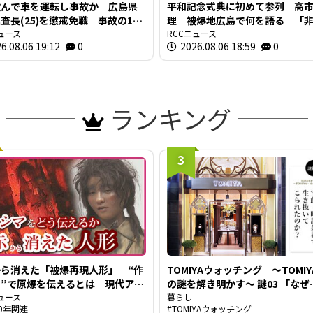
飲んで車を運転し事故か 広島県
平和記念式典に初めて参列 高
査長(25)を懲戒免職 事故の1時
理 被爆地広島で何を語る 「
に“飲食店で飲酒” 基準値の5倍
ュース
原則」への言及は
RCCニュース
6.08.06 19:12
0
2026.08.06 18:59
0
ルコール検知
ランキング
3
ら消えた「被爆再現人形」 “作
TOMIYAウォッチング ～TOMIY
”で原爆を伝えるとは 現代アー
の謎を解き明かす～ 謎03 「なぜ
が調査研究 人形の持つ “力” と
ュース
TOMIYAは約1世紀も宝飾・時計
暮らし
0年関連
TOMIYAウォッチング
うさ”
生き抜いてこられたのか？」