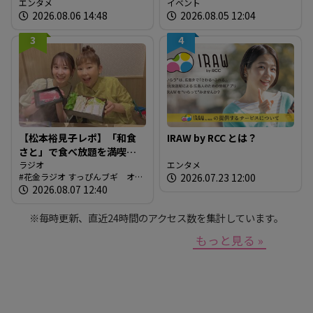
グッズが登場！
エンタメ
に「広島の食」の現場を取
イベント
2026.08.06 14:48
2026.08.05 12:04
材しよう！
3
4
【松本裕見子レポ】「和食
IRAW by RCC とは？
さと」で食べ放題を満喫！
「さとしゃぶ」を体験！！
ラジオ
エンタメ
花金ラジオ すっぴんブギ オン
2026.07.23 12:00
（RCCラジオ「花金ラジオ
エア情報
2026.08.07 12:40
すっぴんブギ」企画）
※毎時更新、直近24時間のアクセス数を集計しています。
もっと見る »