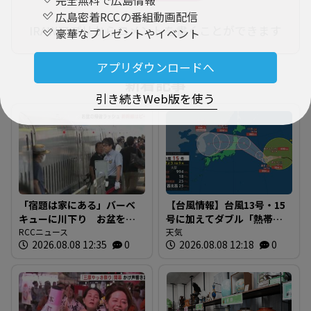
広島密着RCCの番組動画配信
IRAWアプリからコメントを書くことができます
豪華なプレゼントやイベント
アプリダウンロードへ
新着記事
引き続きWeb版を使う
「宿題は家にある」バーベ
【台風情報】台風13号・15
キューに川下り お盆をふ
号に加えてダブル「熱帯低
るさとで 帰省ラッシュピ
RCCニュース
気圧」発生へ 15号はお盆
天気
2026.08.08 12:35
0
2026.08.08 12:18
0
ークで新幹線の下りはほぼ
に日本直撃か ※18日まで
満席 JR広島駅も大きな荷
の雨・風シミュレーショ
物を持った人たちで混雑
ン 【8日正午現在】
広島