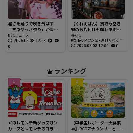
暑さを踊りで吹き飛ばす
【くれえばん】買取も空き
「三原やっさ祭り」が開
家のお片付けも頼れる街の
幕 元気なかけ声が響き渡
RCCニュース
便利なお店「くれリサイク
暮らし
2026.08.08 12:13
呉市のタウン誌 - 月刊くれえば
り 広島・三原市
ルショップ 環（めぐる）」
ん
2026.08.08 12:00
0
0
ランキング
1
2
＜🍋レモンチ新グッズ🍋＞
【中学生レポーター大募集
カープとレモンチのコラボ
📣】RCCアナウンサーと一緒