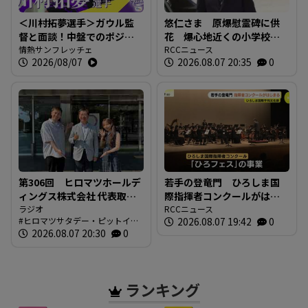
＜川村拓夢選手＞ガウル監
悠仁さま 原爆慰霊碑に供
督と面談！中盤でのポジシ
花 爆心地近くの小学校も
ョン争いに本気で挑む【情
情熱サンフレッチェ
訪問 「被爆体験を若い世
RCCニュース
2026/08/07
2026.08.07 20:35
0
熱サンフレッチェ】
代に繋いでいくことが大
切」広島
第306回 ヒロマツホールデ
若手の登竜門 ひろしま国
ィングス株式会社 代表取締
際指揮者コンクールがはじ
役社長 槙本良二さん 前編
ラジオ
まる 表現力や指揮の技術
RCCニュース
ヒロマツサタデー・ピットイン
2026.08.07 19:42
0
【ヒロマツ サタデー・ピッ
を競う 広島市
ブログ
2026.08.07 20:30
0
トイン】
ランキング