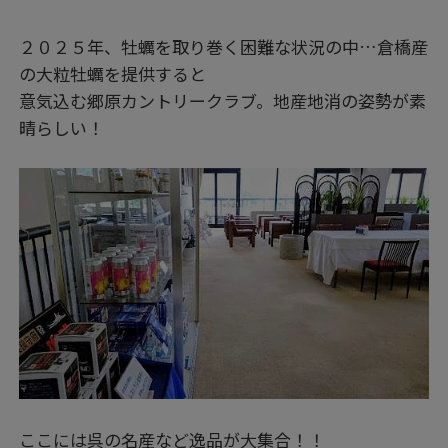
２０２５年、牡蠣を取り巻く困難な状況の中…倉橋産
の大粒牡蠣を提供すると
意気込む郷原カントリークラブ。地産地消の姿勢が素
晴らしい！
ここには呉の名産など逸品が大集合！！