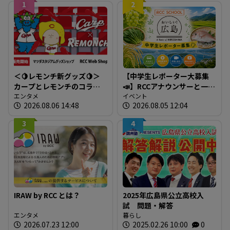
1
2
＜🍋レモンチ新グッズ🍋＞
【中学生レポーター大募集
カープとレモンチのコラボ
📣】RCCアナウンサーと一緒
グッズが登場！
エンタメ
に「広島の食」の現場を取
イベント
2026.08.06 14:48
2026.08.05 12:04
材しよう！
3
4
IRAW by RCC とは？
2025年広島県公立高校入
試 問題・解答
エンタメ
暮らし
2026.07.23 12:00
2025.02.26 10:00
0