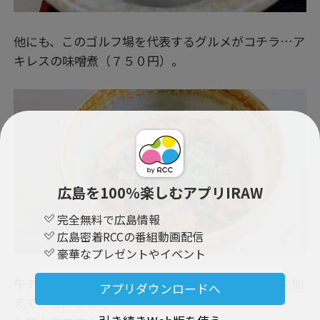
他にも、このゴルフ場を代表するグルメがコチラ…ア
キレスの味噌煮（７５０円）。
広島を100％楽しむアプリIRAW
完全無料で広島情報
広島密着RCCの番組動画配信
豪華なプレゼントやイベント
牛アキレス腱を２時間煮込んで、地元ますやみそを加
アプリダウンロードへ
えてさらに３０分…