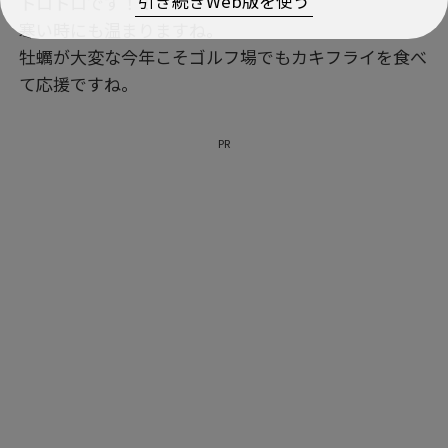
引き続きWeb版を使う
トロトロです！！
寒い時にも温まりますね。
牡蠣が大変な今年こそゴルフ場でもカキフライを食べ
て応援ですね。
PR