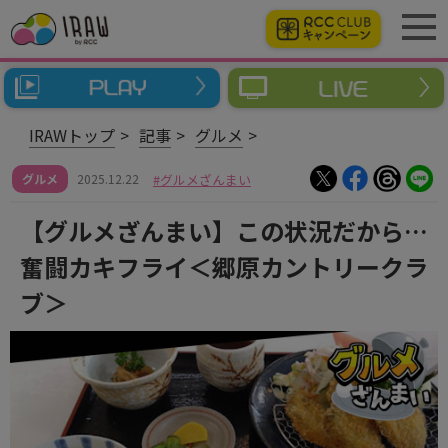
IRAWトップ
記事
グルメ
グルメ
2025.12.22
グルメざんまい
【グルメざんまい】この状況だから…
奮闘カキフライ＜郷原カントリークラ
ブ＞