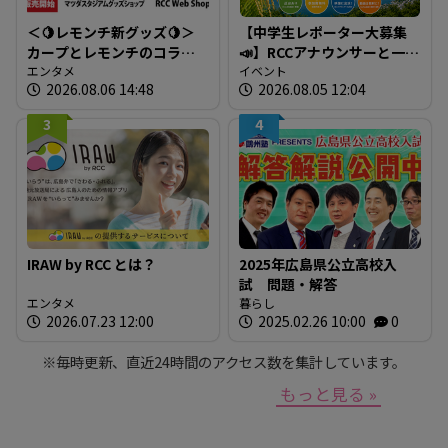
＜🍋レモンチ新グッズ🍋＞
【中学生レポーター大募集
カープとレモンチのコラボ
📣】RCCアナウンサーと一緒
グッズが登場！
エンタメ
に「広島の食」の現場を取
イベント
2026.08.06 14:48
2026.08.05 12:04
材しよう！
3
4
IRAW by RCC とは？
2025年広島県公立高校入
試 問題・解答
エンタメ
暮らし
2026.07.23 12:00
2025.02.26 10:00
0
※毎時更新、直近24時間のアクセス数を集計しています。
もっと見る »