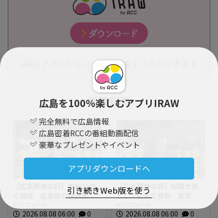
IRAWアプリからコメントを書くことができます
新着記事
広島を100％楽しむアプリIRAW
完全無料で広島情報
広島密着RCCの番組動画配信
豪華なプレゼントやイベント
アプリダウンロードへ
【広島原爆の日】昨年11月
【広島原爆の日】総理大臣
引き続きWeb版を使う
に就任 広島県の横田美香
として初めて参列 高市早
知事のあいさつ 全文
RCCニュース
苗総理のあいさつ全文
RCCニュース
2026.08.08 06:00
0
2026.08.08 06:00
0
2026年広島平和記念式典
2026年広島平和記念式典