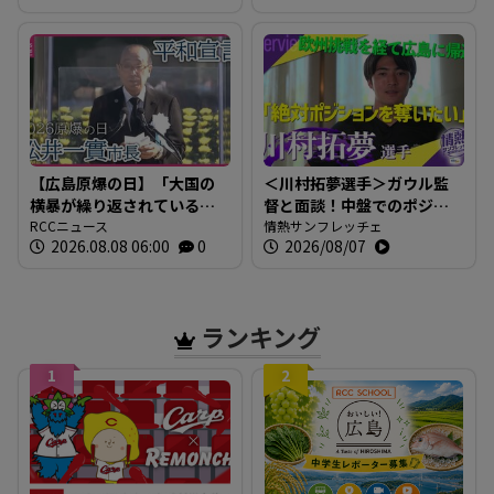
【広島原爆の日】「大国の
＜川村拓夢選手＞ガウル監
横暴が繰り返されている」
督と面談！中盤でのポジシ
広島市・松井市長 世界の
RCCニュース
ョン争いに本気で挑む【情
情熱サンフレッチェ
2026.08.08 06:00
0
2026/08/07
為政者に核兵器廃絶への取
熱サンフレッチェ】
り組み求める 【平和宣言
全文】
ランキング
1
2