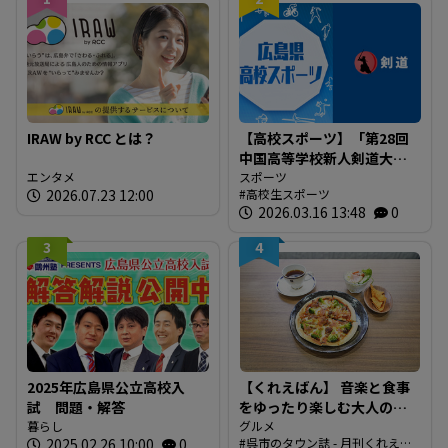
IRAW by RCC とは？
【高校スポーツ】「第28回
中国高等学校新人剣道大
エンタメ
会」結果
スポーツ
2026.07.23 12:00
高校生スポーツ
2026.03.16 13:48
0
3
4
2025年広島県公立高校入
【くれえばん】 音楽と食事
試 問題・解答
をゆったり楽しむ大人の隠
暮らし
れ家カフェ「Nobody
グルメ
2025.02.26 10:00
0
呉市のタウン誌 - 月刊くれえば
Knows」