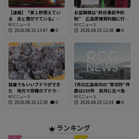
【速報】「家１軒燃えてい
お盆期間は“終日事前予約
る 炎と煙がでている」
制” 広島原爆資料館に行
広島市安芸区畑賀で火災
RCCニュース
列 その場でWEB予約 混
RCCニュース
2026.08.10 13:47
0
2026.08.10 12:38
0
現在消火活動中
雑の緩和へ
猛暑でもいいブドウができ
7月の広島県内の”青切符”件
た 地元で収穫のブドウで
数は155件 前月に比べ急
ワインの初仕込み 広島三
RCCニュース
増 「ながらスマホ」が9割
RCCニュース
2026.08.10 12:30
0
2026.08.10 12:24
0
次ワイナリー
超えで最多 広島
ランキング
1
2