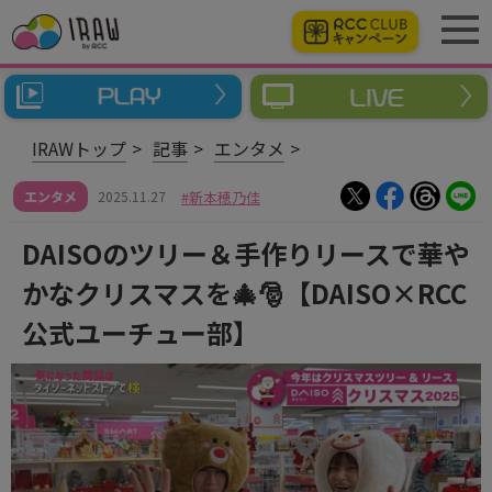
IRAWトップ
記事
エンタメ
エンタメ
2025.11.27
新本穂乃佳
DAISOのツリー＆手作りリースで華や
かなクリスマスを🎄🎅【DAISO×RCC
公式ユーチュー部】