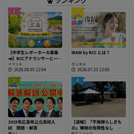
ランキング
1
2
【中学生レポーター大募集
IRAW by RCC とは？
📣】RCCアナウンサーと一緒
に「広島の食」の現場を取
イベント
エンタメ
2026.08.05 12:04
2026.07.23 12:00
材しよう！
3
4
2025年広島県公立高校入
【速報】「不発弾らしきも
試 問題・解答
の」爆発の危険性なし シ
暮らし
ロアリ駆除中の床下から約
RCCニュース