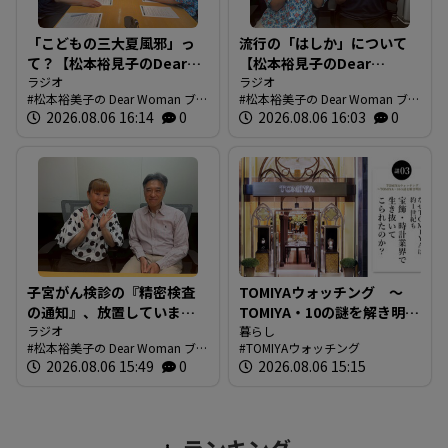
「こどもの三大夏風邪」っ
流行の「はしか」について
て？【松本裕見子のDear
【松本裕見子のDear
Woman】
ラジオ
Woman】
ラジオ
松本裕美子の Dear Woman ブロ
松本裕美子の Dear Woman ブロ
グ
2026.08.06 16:14
0
グ
2026.08.06 16:03
0
子宮がん検診の『精密検査
TOMIYAウォッチング ～
の通知』、放置していませ
TOMIYA・10の謎を解き明か
んか？【松本裕見子のDear
ラジオ
す～ 謎03 「なぜTOMIYAは
暮らし
松本裕美子の Dear Woman ブロ
TOMIYAウォッチング
Woman】
約1世紀も宝飾・時計業界で
グ
2026.08.06 15:49
0
2026.08.06 15:15
生き抜いてこられたの
か？」