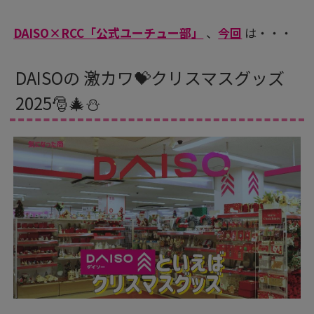
DAISO×RCC「公式ユーチュー部」
、
今回
は・・・
DAISOの 激カワ💝クリスマスグッズ
2025🎅🎄⛄