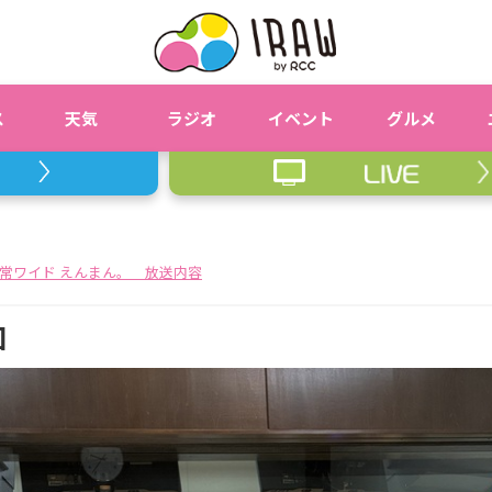
ス
天気
ラジオ
イベント
グルメ
常ワイド えんまん。 放送内容
回