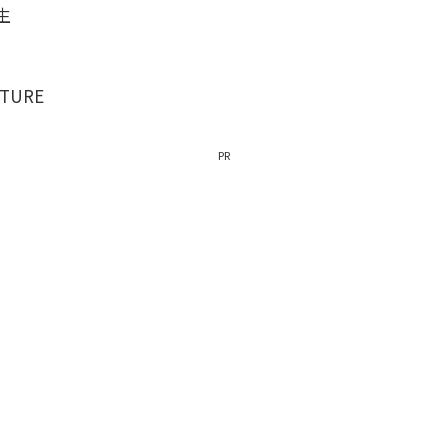
生
TURE
PR