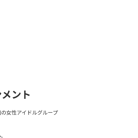
ンメント
組の女性アイドルグループ
。
た。