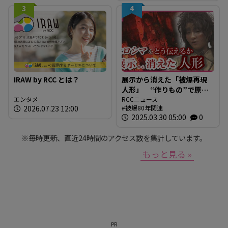
か？」
3
4
IRAW by RCC とは？
展示から消えた「被爆再現
人形」 “作りもの”で原爆
エンタメ
を伝えるとは 現代アート
RCCニュース
2026.07.23 12:00
被爆80年関連
作家が調査研究 人形の持
2025.03.30 05:00
0
つ “力” と “危うさ”
※毎時更新、直近24時間のアクセス数を集計しています。
もっと見る »
PR