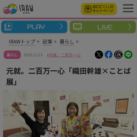
IRAWトップ
記事
暮らし
暮らし
2025.11.13
元就。二百万一心
元就。二百万一心「織田幹雄×ことば
展」