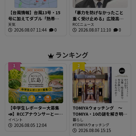
【台風情報】台風13号・15
「暴力を防げなかったこと
号に加えてダブル「熱帯低
重く受け止める」広陵高校
気圧」発生へ ※17日まで
天気
野球部・中井哲之元監督が
RCCニュース
2026.08.07 11:44
0
2026.08.07 11:10
0
の雨・風シミュレーション
会見で謝罪 退任後初めて
発言 広島
ランキング
1
2
【中学生レポーター大募集
TOMIYAウォッチング ～
📣】RCCアナウンサーと一緒
TOMIYA・10の謎を解き明か
に「広島の食」の現場を取
イベント
す～ 謎03 「なぜTOMIYAは
暮らし
2026.08.05 12:04
TOMIYAウォッチング
材しよう！
約1世紀も宝飾・時計業界で
2026.08.06 15:15
生き抜いてこられたの