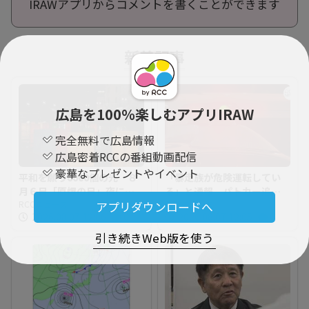
IRAWアプリからコメントを書くことができます
新着記事
広島を100％楽しむアプリIRAW
完全無料で広島情報
広島密着RCCの番組動画配信
豪華なプレゼントやイベント
平和を願う6000個の光 ８
「暴走族が危険運転してい
月６日「原爆の日」夜に、
る」と通報 パトカー追跡
犠牲者を追悼する灯ろう流
RCCニュース
中に原付バイク同士が接触
RCCニュース
アプリダウンロードへ
2026.08.07 12:06
0
2026.08.07 12:05
0
し 原爆ドーム前を流れる
して転倒 乗っていた３人
元安川で
はバイクを乗り捨て逃走で
引き続きWeb版を使う
警察は行方追う 広島