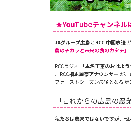
★YouTubeチャンネ
JAグループ広島
と
RCC 中国放送
が
農のチカラと未来の食のカタチ」
RCCラジオ
「本名正憲のおはよう
、RCC
楠本麗奈アナウンサー
が、
ファーストシーズン最後となる 第
「これからの広島の農
私たちは農家ではないですが、他