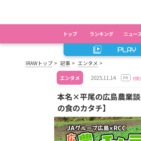
トップ
ランキング
ニュー
IRAWトップ
記事
エンタメ
2025.11.14
エンタメ
PR
楠
本名×平尾の広島農業談
の食のカタチ】