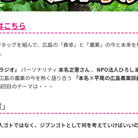
ルはこちら
タッグを組んで、広島の「食卓」と「農業」の今と未来を伝え
。
ラジオ」
パーソナリティ
本名正憲さん
、
NPO法人ひろし
広島の農業の今を熱く語り合う
「本名×平尾の広島農業談
6回目のテーマは・・・
業」
人ゴトではなく、ジブンゴトとして何を考えていけばいいの