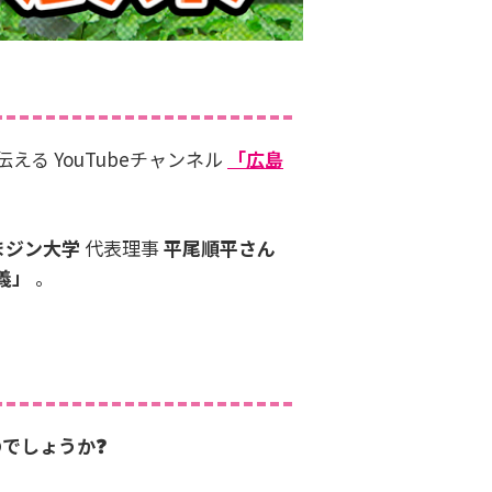
る YouTubeチャンネル
「広島
まジン大学
代表理事
平尾順平さん
義」
。
でしょうか❓