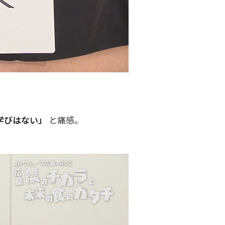
学びはない」
と痛感。