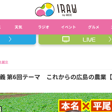
ス
天気
ラジオ
イベント
グルメ
本麗奈
義 第6回テーマ これからの広島の農業【