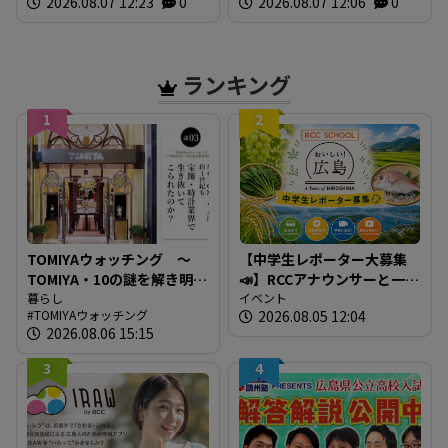
2026.08.07 12:23
0
2026.08.07 12:06
0
し 原爆ドーム前を流れる
元安川で
ランキング
1
2
TOMIYAウォッチング ～
【中学生レポーター大募集
TOMIYA・10の謎を解き明か
📣】RCCアナウンサーと一緒
す～ 謎03 「なぜTOMIYAは
暮らし
に「広島の食」の現場を取
イベント
TOMIYAウォッチング
2026.08.05 12:04
約1世紀も宝飾・時計業界で
材しよう！
2026.08.06 15:15
生き抜いてこられたの
か？」
3
4