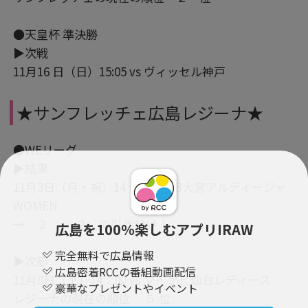
●天皇杯 準決勝
▶次戦
11月16 日（日）15:05 vs ヴィッセル神戸
★サンフレッチェ広島レジーナ★
●WEリーグ
▶結果
11月3日（月・祝）14：00 vs RB大宮アルディージャ
WOMEN
→ ２ - ２ で引き分け！
広島を100％楽しむアプリIRAW
完全無料で広島情報
▶次節
広島密着RCCの番組動画配信
11月8日（土）14：00 vs マイナビ仙台レディース
豪華なプレゼントやイベント
レジーナの現在の順位 ５ 位