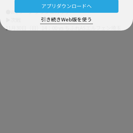
アプリダウンロードへ
●WEリーグ クラシエカップ
引き続きWeb版を使う
▶次戦
11月30日（日）14：00 vs ちふれASエルフェン埼玉