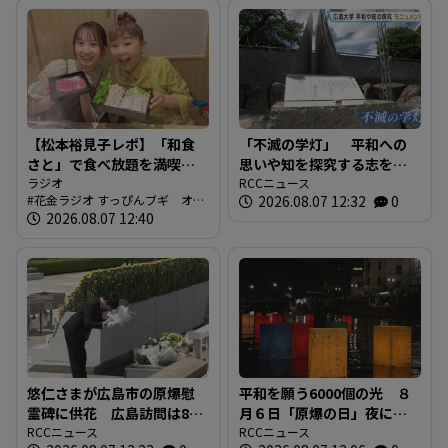
【松本裕見子レポ】「和食
「不滅の学灯」 平和への
さと」で食べ放題を満喫！
思いや知を探究する志をモ
「さとしゃぶ」を体験！！
ラジオ
ニュメントに 広島大学発
RCCニュース
花金ラジオ すっぴんブギ オン
2026.08.07 12:32
0
（RCCラジオ「花金ラジオ
祥の地 東千田キャンパス
エア情報
2026.08.07 12:40
すっぴんブギ」企画）
に設置
悠仁さまが広島市の原爆慰
平和を願う6000個の光 ８
霊碑に供花 広島訪問は8年
月６日「原爆の日」夜に、
ぶり
RCCニュース
犠牲者を追悼する灯ろう流
RCCニュース