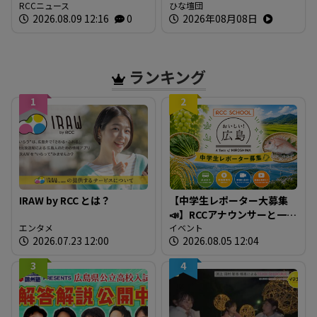
い」 広島でも原爆犠牲者
RCCニュース
ひな壇団
2026.08.09 12:16
0
2026年08月08日
を慰霊
ランキング
1
2
IRAW by RCC とは？
【中学生レポーター大募集
📣】RCCアナウンサーと一緒
エンタメ
に「広島の食」の現場を取
イベント
2026.07.23 12:00
2026.08.05 12:04
材しよう！
3
4