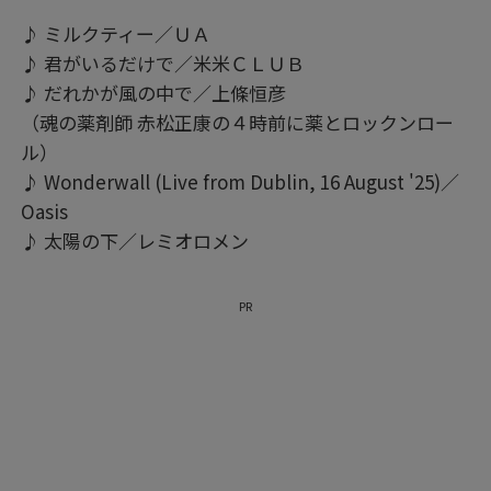
♪ ミルクティー／ＵＡ
♪ 君がいるだけで／米米ＣＬＵＢ
♪ だれかが風の中で／上條恒彦
（魂の薬剤師 赤松正康の４時前に薬とロックンロー
ル）
♪ Wonderwall (Live from Dublin, 16 August '25)／
Oasis
♪ 太陽の下／レミオロメン
PR