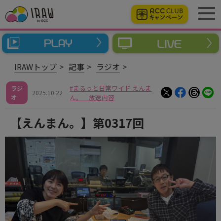
IRAWトップ
記事
ラジオ
まるっと日常ワイド えんま
ラジ
2025.10.22
オ
ん。 放送内容
【えんまん。】第0317回