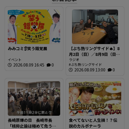
みみコミ👂笑う錯覚展
【ぶち熱リングサイド🔥】8
月2日（日）／8月9日（日）
イベント
放送内容
ラジオ
2026.08.09 16:45
0
ぶち熱リングサイド
2026.08.09 13:00
0
長崎原爆の日 長崎市長
食べてないと人生損！？伝
「核抑止論は極めて危う
説のカルボナーラ