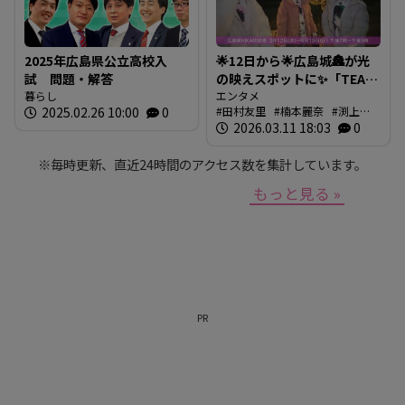
2025年広島県公立高校入
🌟12日から🌟広島城🏯が光
試 問題・解答
の映えスポットに✨「TEAM
暮らし
SHIRO」始動
エンタメ
2025.02.26 10:00
0
田村友里
楠本麗奈
渕上沙
❗【BUTSUBUTSU2】
紀
2026.03.11 18:03
新本穂乃佳
イマナマ
0
渕
上沙紀のBUTSUBUTSU
※毎時更新、直近24時間のアクセス数を集計しています。
もっと見る »
PR