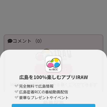
コメント （0）
広島を100％楽しむアプリIRAW
IRAWアプリからコメントを書くことができます
完全無料で広島情報
広島密着RCCの番組動画配信
豪華なプレゼントやイベント
新着記事