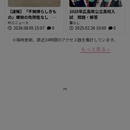
【速報】「不発弾らしきも
2025年広島県公立高校入
の」爆発の危険性なし シ
試 問題・解答
ロアリ駆除中の床下から約
RCCニュース
暮らし
2026.08.05 15:07
0
2025.02.26 10:00
0
30cmの円錐形 警察と自衛
隊が危険性など確認 広
※毎時更新、直近24時間のアクセス数を集計しています。
島・安芸区
もっと見る »
PR