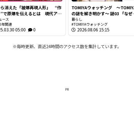
ら消えた「被爆再現人形」 “作
TOMIYAウォッチング ～TOMIY
”で原爆を伝えるとは 現代アー
の謎を解き明かす～ 謎03 「なぜ
が調査研究 人形の持つ “力” と
ュース
TOMIYAは約1世紀も宝飾・時計
暮らし
0年関連
TOMIYAウォッチング
うさ”
生き抜いてこられたのか？」
5.03.30 05:00
0
2026.08.06 15:15
※毎時更新、直近24時間のアクセス数を集計しています。
PR