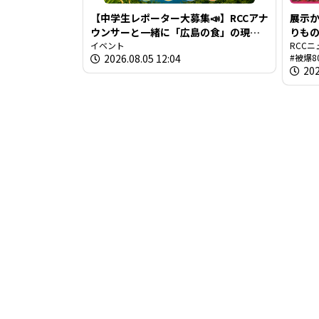
【中学生レポーター大募集📣】RCCアナ
展示か
ウンサーと一緒に「広島の食」の現場
りもの
を取材しよう！
イベント
ト作家
RCCニ
2026.08.05 12:04
被爆8
“危
202