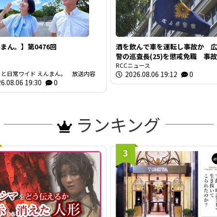
まん。】第0476回
酒を飲んで車を運転し事故か 
警の巡査長(25)を懲戒免職 事故
間半前に“飲食店で飲酒” 基準
RCCニュース
っと日常ワイド えんまん。 放送内容
2026.08.06 19:12
0
のアルコール検知
6.08.06 19:30
0
ランキング
3