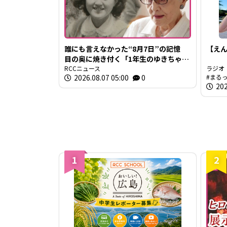
誰にも言えなかった“8月7日”の記憶
【えん
目の奥に焼き付く「1年生のゆきちゃ
ん」の姿 94歳の被爆者が今、口を開
RCCニュース
ラジオ
2026.08.07 05:00
0
まる
いた理由
202
1
2