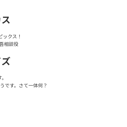
カス
ピックス！
吾相談役
イズ
す。
そうです。さて一体何？