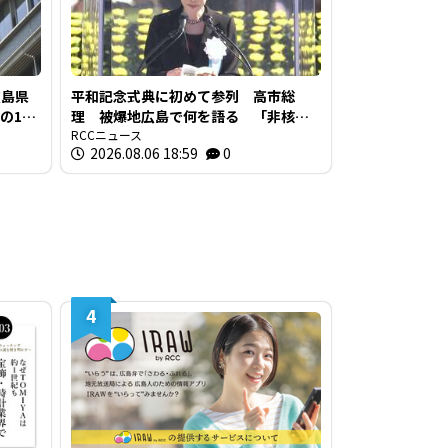
広島県
平和記念式典に初めて参列 高市総
の1時
理 被爆地広島で何を語る 「非核三
値の5倍
原則」への言及は
RCCニュース
2026.08.06 18:59
0
4