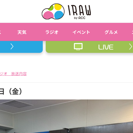
ス
天気
ラジオ
イベント
グルメ
ジオ 放送内容
日（金）