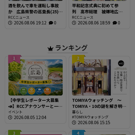
酒を飲んで車を運転し事故
平和記念式典に初めて参
か 広島県警の巡査長(25)を
列 高市総理 被爆地広島
懲戒免職 事故の1時間半前
RCCニュース
で何を語る 「非核三原
RCCニュース
2026.08.06 19:12
0
2026.08.06 18:59
0
に“飲食店で飲酒” 基準値
則」への言及は
の5倍のアルコール検知
ランキング
1
2
【中学生レポーター大募集
TOMIYAウォッチング ～
📣】RCCアナウンサーと一緒
TOMIYA・10の謎を解き明か
に「広島の食」の現場を取
イベント
す～ 謎03 「なぜTOMIYAは
暮らし
2026.08.05 12:04
TOMIYAウォッチング
材しよう！
約1世紀も宝飾・時計業界で
2026.08.06 15:15
生き抜いてこられたの
か？」
3
4