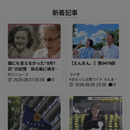
新着記事
誰にも言えなかった“8月7
【えんまん。】第0476回
日”の記憶 目の奥に焼き付
く「1年生のゆきちゃん」の
RCCニュース
ラジオ
2026.08.07 05:00
0
まるっと日常ワイド えんま
姿 94歳の被爆者が今、口
ん。 放送内容
2026.08.06 19:30
0
を開いた理由