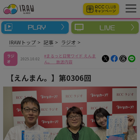
IRAWトップ
記事
ラジオ
まるっと日常ワイド えんま
ラジ
2025.10.02
オ
ん。 放送内容
【えんまん。】第0306回