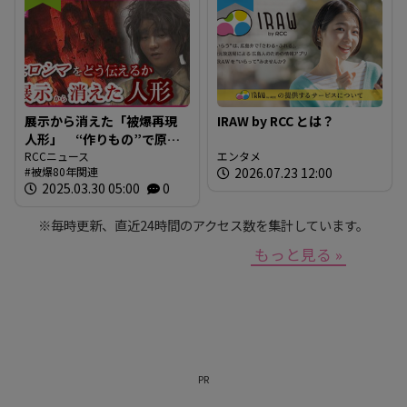
展示から消えた「被爆再現
IRAW by RCC とは？
人形」 “作りもの”で原爆
を伝えるとは 現代アート
RCCニュース
エンタメ
被爆80年関連
2026.07.23 12:00
作家が調査研究 人形の持
2025.03.30 05:00
0
つ “力” と “危うさ”
※毎時更新、直近24時間のアクセス数を集計しています。
もっと見る »
PR