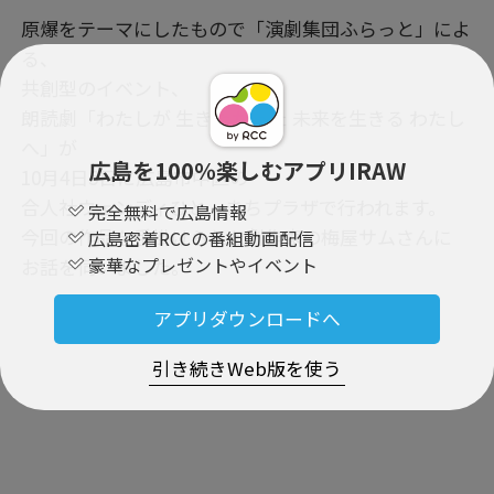
原爆をテーマにしたもので「演劇集団ふらっと」によ
る、
共創型のイベント、
朗読劇「わたしが 生きたかった 未来を生きる わたし
へ」が
広島を100％楽しむアプリIRAW
10月4日5日に広島市中区の
合人社ウェンディひと・まちプラザで行われます。
完全無料で広島情報
今回の作品を手掛けられた劇作家の梅屋サムさんに
広島密着RCCの番組動画配信
豪華なプレゼントやイベント
お話を伺いました。
アプリダウンロードへ
引き続きWeb版を使う