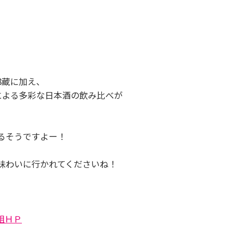
8蔵に加え、
による多彩な日本酒の飲み比べが
。
るそうですよー！
味わいに行かれてくださいね！
組ＨＰ