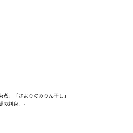
東煮」「さよりのみりん干し」
鯛の刺身」。