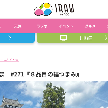
ス
天気
ラジオ
イベント
グルメ
ピースふくやま
ま #271『８品目の福つまみ』