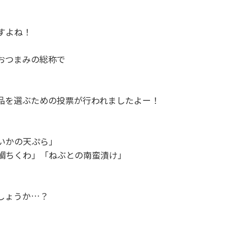
すよね！
おつまみの総称で
。
品を選ぶための投票が行われましたよー！
いかの天ぷら」
鯛ちくわ」「ねぶとの南蛮漬け」
。
しょうか…？