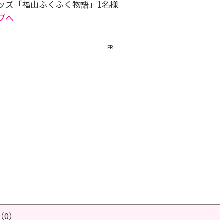
ッズ「福山ふくふく物語」1名様
ブへ
PR
（0）