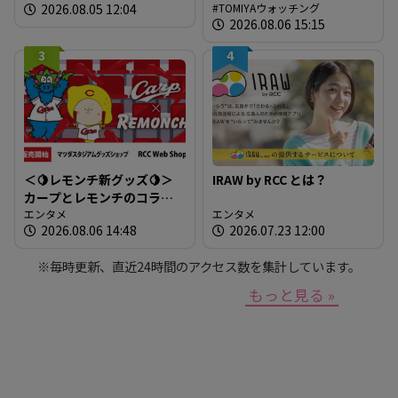
2026.08.05 12:04
TOMIYAウォッチング
材しよう！
約1世紀も宝飾・時計業界で
2026.08.06 15:15
生き抜いてこられたの
か？」
3
4
＜🍋レモンチ新グッズ🍋＞
IRAW by RCC とは？
カープとレモンチのコラボ
グッズが登場！
エンタメ
エンタメ
2026.08.06 14:48
2026.07.23 12:00
※毎時更新、直近24時間のアクセス数を集計しています。
もっと見る »