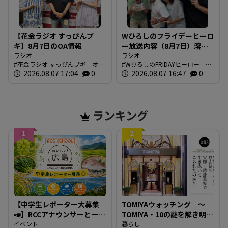
【花金ラジオ すっぴんブ
Wひろしのフライデーヒーロ
ギ】8月7日のOA情報
ー放送内容（8月7日）溶け
ラジオ
てませんか？
ラジオ
花金ラジオ すっぴんブギ オン
WひろしのFRIDAYヒーロー 今
エア情報
2026.08.07 17:04
0
日の放送内容
2026.08.07 16:47
0
ランキング
1
2
【中学生レポーター大募集
TOMIYAウォッチング ～
📣】RCCアナウンサーと一緒
TOMIYA・10の謎を解き明か
に「広島の食」の現場を取
イベント
す～ 謎03 「なぜTOMIYAは
暮らし