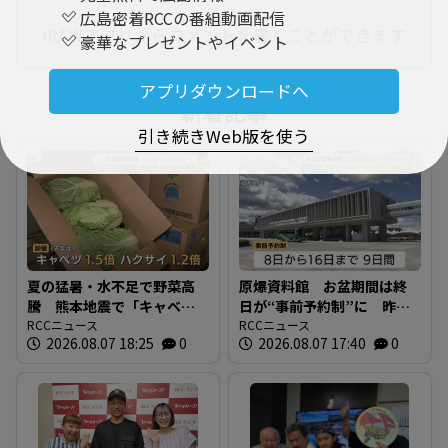
広島密着RCCの番組動画配信
IRAWアプリからコメントを書くことができます
豪華なプレゼントやイベント
アプリダウンロードへ
新着記事
引き続きWeb版を使う
夏の猛暑・水不足で野菜高
原爆資料館 お盆期間は終
騰 熊本地震で「キャベツ
日が“事前予約制”に 昨夏
の出荷遅れ」懸念 広島の
RCCニュース
の大混雑受け初の試み 8日
RCCニュース
2026.08.07 18:25
0
2026.08.07 17:40
0
ソウルフードにも影響か
から16日まで 広島
果物は「シャインマスカッ
ト」が大衆ブドウに!?