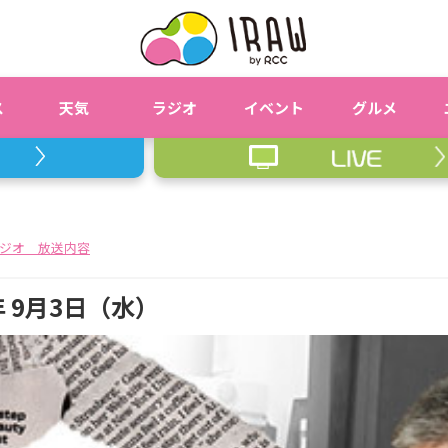
ス
天気
ラジオ
イベント
グルメ
ジオ 放送内容
 9月3日（水）