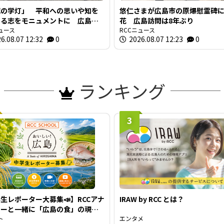
滅の学灯」 平和への思いや知を
悠仁さまが広島市の原爆慰霊碑
する志をモニュメントに 広島大
花 広島訪問は8年ぶり
祥の地 東千田キャンパスに設置
ュース
RCCニュース
6.08.07 12:32
0
2026.08.07 12:23
0
ランキング
3
生レポーター大募集📣】RCCアナ
IRAW by RCC とは？
サーと一緒に「広島の食」の現場
材しよう！
ト
エンタメ