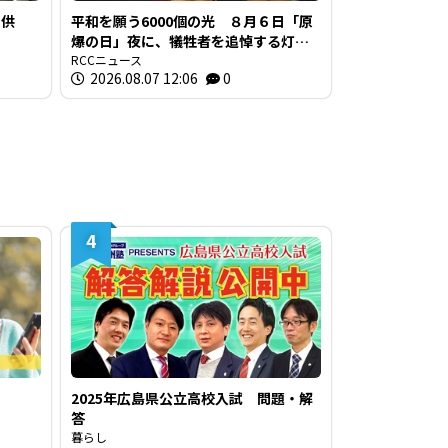
に供
平和を願う6000個の光 ８月６日「原
爆の日」夜に、犠牲者を追悼する灯ろ
う流し 原爆ドーム前を流れる元安川
RCCニュース
2026.08.07 12:06
0
で
4
2025年広島県公立高校入試 問題・解
答
暮らし