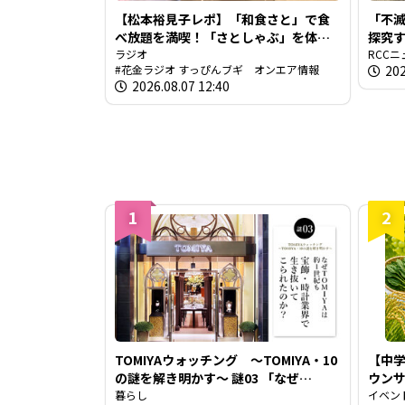
【松本裕見子レポ】「和食さと」で食
「不
べ放題を満喫！「さとしゃぶ」を体
探究
験！！（RCCラジオ「花金ラジオ すっ
ラジオ
学発
RCCニ
花金ラジオ すっぴんブギ オンエア情報
202
ぴんブギ」企画）
2026.08.07 12:40
1
2
TOMIYAウォッチング ～TOMIYA・10
【中学
の謎を解き明かす～ 謎03 「なぜ
ウン
TOMIYAは約1世紀も宝飾・時計業界で
暮らし
を取
イベン