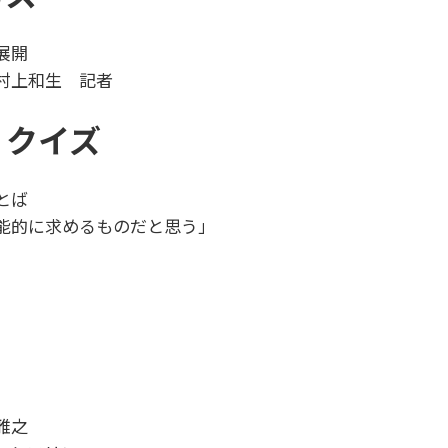
新展開
村上和生 記者
 クイズ
とば
的に求めるものだと思う」
雅之