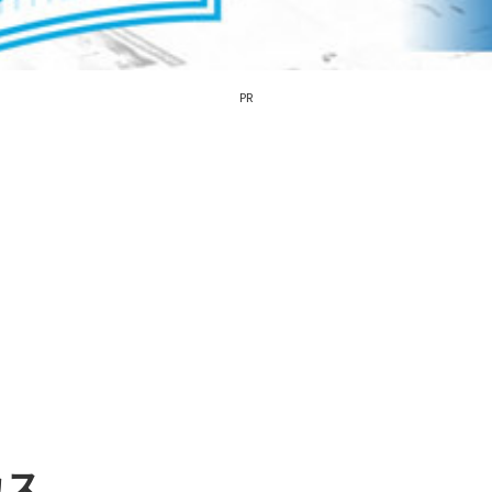
PR
カス