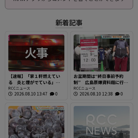
新着記事
【速報】「家１軒燃えてい
お盆期間は“終日事前予約
る 炎と煙がでている」
制” 広島原爆資料館に行
広島市安芸区畑賀で火災
RCCニュース
列 その場でWEB予約 混
RCCニュース
2026.08.10 13:47
0
2026.08.10 12:38
0
現在消火活動中
雑の緩和へ