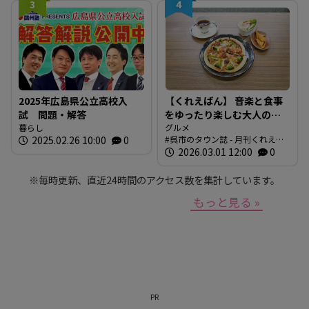
3
4
2025年広島県公立高校入
【くれえばん】 音楽と食事
試 問題・解答
をゆったり楽しむ大人の隠
暮らし
れ家カフェ「Nobody
グルメ
2025.02.26 10:00
0
呉市のタウン誌 - 月刊くれえば
Knows」
ん
2026.03.01 12:00
0
※毎時更新、直近24時間のアクセス数を集計しています。
もっと見る »
PR