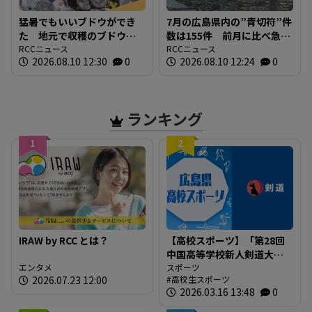
猛暑でもいいブドウができ
7月の広島県内の”青切符”件
た 地元で収穫のブドウで
数は155件 前月に比べ急
ワインの初仕込み 広島三
RCCニュース
増 「ながらスマホ」が9割
RCCニュース
2026.08.10 12:30
0
2026.08.10 12:24
0
次ワイナリー
超えで最多 広島
ランキング
1
2
IRAW by RCC とは？
【高校スポーツ】「第28回
中国高等学校新人剣道大
エンタメ
会」結果
スポーツ
2026.07.23 12:00
高校生スポーツ
2026.03.16 13:48
0