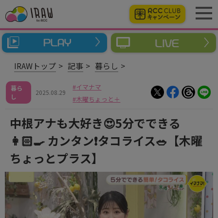
IRAWトップ
記事
暮らし
イマナマ
暮ら
2025.08.29
し
木曜ちょっと＋
中根アナも大好き😍5分でできる
👩🏻‍🍳 カンタン❗タコライス🥗【木曜
ちょっとプラス】