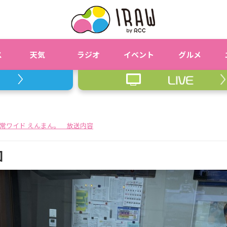
ス
天気
ラジオ
イベント
グルメ
常ワイド えんまん。 放送内容
回