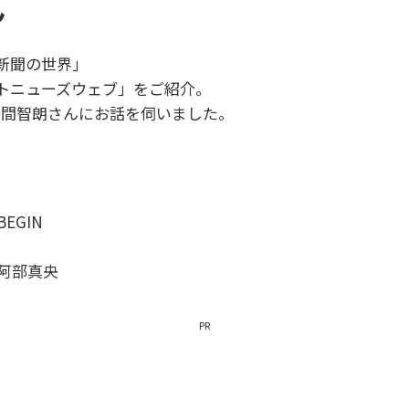
ん
新聞の世界」
トニューズウェブ」をご紹介。
野間智朗さんにお話を伺いました。
EGIN
 阿部真央
PR