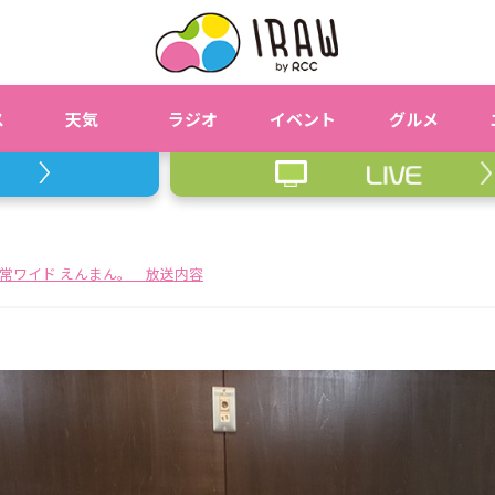
ス
天気
ラジオ
イベント
グルメ
常ワイド えんまん。 放送内容