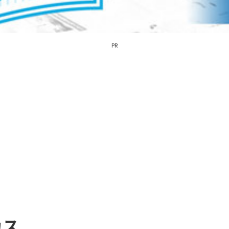
PR
カス