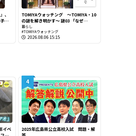
知』、
TOMIYAウォッチング ～TOMIYA・10
見子の
の謎を解き明かす～ 謎03 「なぜ
TOMIYAは約1世紀も宝飾・時計業界で
暮らし
TOMIYAウォッチング
生き抜いてこられたのか？」
2026.08.06 15:15
4
年イベ
2025年広島県公立高校入試 問題・解
のファ
答