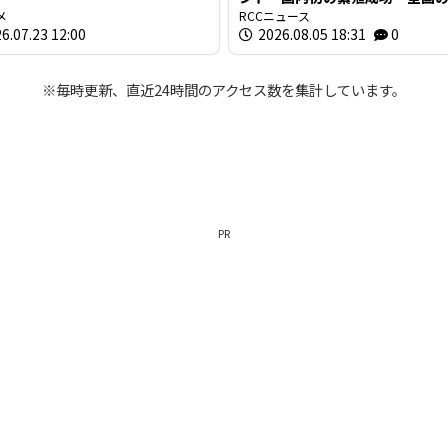
メ
ンによる「思い出の一枚」も展
RCCニュース
6.07.23 12:00
2026.08.05 18:31
0
島・安佐動物公園
※毎時更新、直近24時間のアクセス数を集計しています。
PR