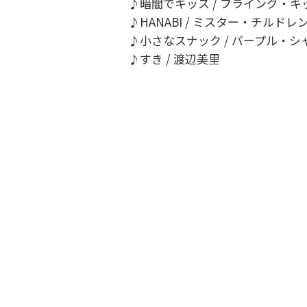
♪暗闇でキッス / フライング・キ
♪HANABI / ミスター・チルドレ
♪小さなスナック / パープル・シ
♪すき / 渡辺美里