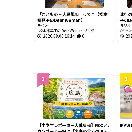
「こどもの三大夏風邪」って？【松本
流行
裕見子のDear Woman】
子のDe
ラジオ
ラジオ
松本裕美子の Dear Woman ブログ
松本裕
2026.08.06 16:14
0
202
1
2
【中学生レポーター大募集📣】RCCアナ
IRAW
ウンサーと一緒に「広島の食」の現場