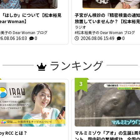
の「はしか」について【松本裕見
子宮がん検診の『精密検査の通
ar Woman】
放置していませんか？【松本裕
Dear Woman】
ラジオ
美子の Dear Woman ブログ
松本裕美子の Dear Woman ブログ
6.08.06 16:03
0
2026.08.06 15:49
0
ランキング
3
 by RCC とは？
マルミミゾウ「アオ」の生誕1周
ント 国内初の繁殖成功 全国