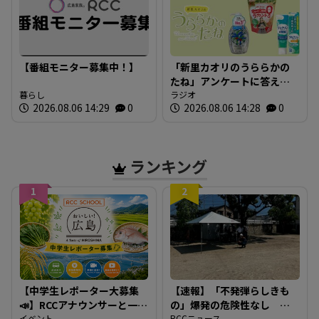
【番組モニター募集中！】
「新里カオリのうららかの
たね」アンケートに答えて
暮らし
プレゼントを当てよう！
ラジオ
2026.08.06 14:29
0
2026.08.06 14:28
0
ランキング
1
2
【中学生レポーター大募集
【速報】「不発弾らしきも
📣】RCCアナウンサーと一緒
の」爆発の危険性なし シ
イベント
RCCニュース