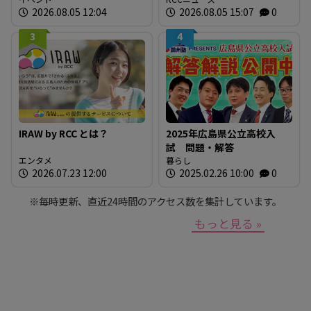
に「広島の食」の現場を取
ロアリ駆除中の床下から約
2026.08.05 12:04
2026.08.05 15:07
0
材しよう！
30cmの円錐形 警察と自衛
隊が危険性など確認 広
3
4
島・安芸区
IRAW by RCC とは？
2025年広島県公立高校入
試 問題・解答
エンタメ
暮らし
2026.07.23 12:00
2025.02.26 10:00
0
※毎時更新、直近24時間のアクセス数を集計しています。
もっと見る »