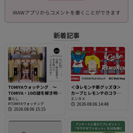
IRAWアプリからコメントを書くことができます
新着記事
TOMIYAウォッチング ～
＜🍋レモンチ新グッズ🍋＞
TOMIYA・10の謎を解き明か
カープとレモンチのコラボ
す～ 謎03 「なぜTOMIYAは
暮らし
グッズが登場！
エンタメ
TOMIYAウォッチング
2026.08.06 14:48
約1世紀も宝飾・時計業界で
2026.08.06 15:15
生き抜いてこられたの
か？」