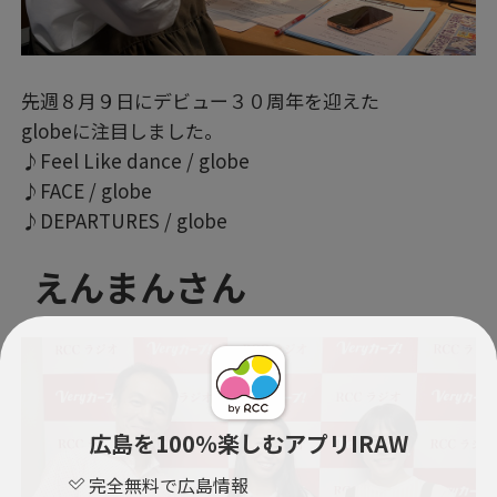
先週８月９日にデビュー３０周年を迎えた
globeに注目しました。
♪Feel Like dance / globe
♪FACE / globe
♪DEPARTURES / globe
えんまんさん
広島を100％楽しむアプリIRAW
完全無料で広島情報