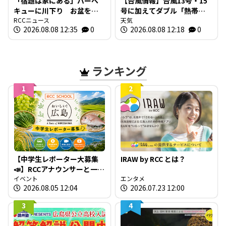
「宿題は家にある」バーベ
【台風情報】台風13号・15
キューに川下り お盆をふ
号に加えてダブル「熱帯低
るさとで 帰省ラッシュピ
RCCニュース
気圧」発生へ 15号はお盆
天気
2026.08.08 12:35
0
2026.08.08 12:18
0
ークで新幹線の下りはほぼ
に日本直撃か ※18日まで
満席 JR広島駅も大きな荷
の雨・風シミュレーショ
物を持った人たちで混雑
ン 【8日正午現在】
広島
ランキング
1
2
【中学生レポーター大募集
IRAW by RCC とは？
📣】RCCアナウンサーと一緒
に「広島の食」の現場を取
イベント
エンタメ
2026.08.05 12:04
2026.07.23 12:00
材しよう！
3
4