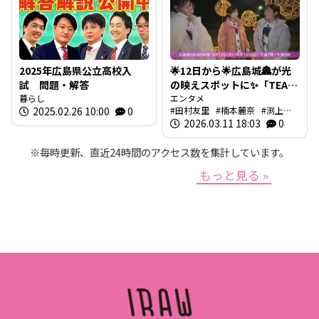
2025年広島県公立高校入
🌟12日から🌟広島城🏯が光
試 問題・解答
の映えスポットに✨「TEAM
暮らし
SHIRO」始動
エンタメ
2025.02.26 10:00
0
田村友里
楠本麗奈
渕上沙
❗【BUTSUBUTSU2】
紀
2026.03.11 18:03
新本穂乃佳
イマナマ
0
渕
上沙紀のBUTSUBUTSU
※毎時更新、直近24時間のアクセス数を集計しています。
もっと見る »