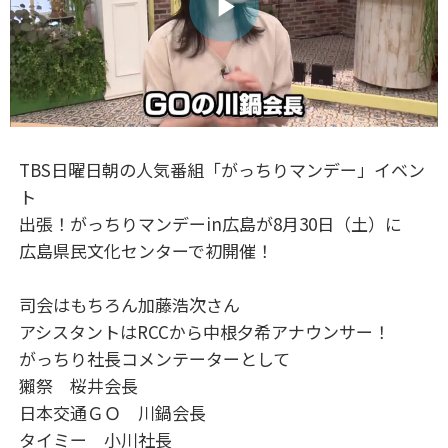
ビ
デ
TBS日曜日朝の人気番組「がっちりマンデー」イベン
オ
ト
出張！がっちりマンデーin広島が8月30日（土）に
を
広島県民文化センターで初開催！
司会はもちろん加藤浩次さん
再
アシスタントはRCCから中根夕希アナウンサー！
がっちり社長コメンテーターとして
生
獺祭 桜井会長
日本交通ＧＯ 川鍋会長
タイミー 小川社長