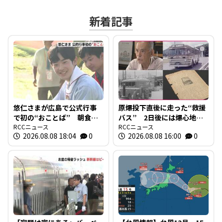
新着記事
悠仁さまが広島で公式行事
原爆投下直後に走った“救援
で初の“おことば” 朝食作
バス” 2日後には爆心地至
りや丸太切りも 福山市で
RCCニュース
近に路線バスも 戦時下か
RCCニュース
2026.08.08 18:04
0
2026.08.08 16:00
0
は博物館を視察
ら復興まで支えた“バスの歴
史”を探る 広島