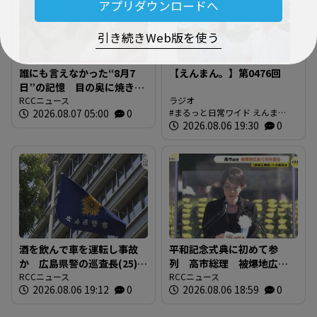
アプリダウンロードへ
引き続きWeb版を使う
誰にも言えなかった“8月7
【えんまん。】第0476回
日”の記憶 目の奥に焼き付
く「1年生のゆきちゃん」の
RCCニュース
ラジオ
2026.08.07 05:00
0
まるっと日常ワイド えんま
姿 94歳の被爆者が今、口
ん。 放送内容
2026.08.06 19:30
0
を開いた理由
酒を飲んで車を運転し事故
平和記念式典に初めて参
か 広島県警の巡査長(25)を
列 高市総理 被爆地広島
懲戒免職 事故の1時間半前
RCCニュース
で何を語る 「非核三原
RCCニュース
2026.08.06 19:12
0
2026.08.06 18:59
0
に“飲食店で飲酒” 基準値
則」への言及は
の5倍のアルコール検知