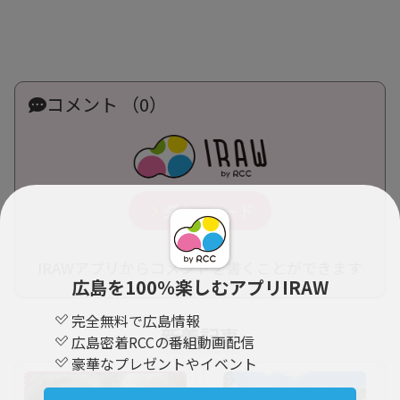
コメント （0）
IRAWアプリからコメントを書くことができます
広島を100％楽しむアプリIRAW
完全無料で広島情報
新着記事
広島密着RCCの番組動画配信
豪華なプレゼントやイベント