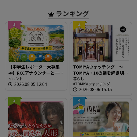
ランキング
1
2
【中学生レポーター大募集
TOMIYAウォッチング ～
📣】RCCアナウンサーと一緒
TOMIYA・10の謎を解き明か
に「広島の食」の現場を取
イベント
す～ 謎03 「なぜTOMIYAは
暮らし
2026.08.05 12:04
TOMIYAウォッチング
材しよう！
約1世紀も宝飾・時計業界で
2026.08.06 15:15
生き抜いてこられたの
か？」
3
4