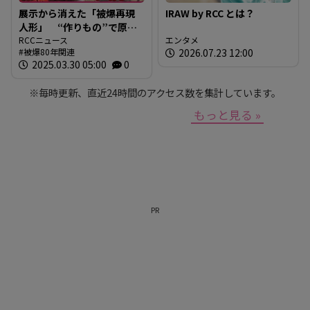
展示から消えた「被爆再現
IRAW by RCC とは？
人形」 “作りもの”で原爆
を伝えるとは 現代アート
RCCニュース
エンタメ
被爆80年関連
2026.07.23 12:00
作家が調査研究 人形の持
2025.03.30 05:00
0
つ “力” と “危うさ”
※毎時更新、直近24時間のアクセス数を集計しています。
もっと見る »
PR