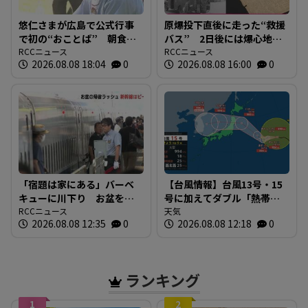
悠仁さまが広島で公式行事
原爆投下直後に走った“救援
で初の“おことば” 朝食作
バス” 2日後には爆心地至
りや丸太切りも 福山市で
RCCニュース
近に路線バスも 戦時下か
RCCニュース
2026.08.08 18:04
0
2026.08.08 16:00
0
は博物館を視察
ら復興まで支えた“バスの歴
史”を探る 広島
「宿題は家にある」バーベ
【台風情報】台風13号・15
キューに川下り お盆をふ
号に加えてダブル「熱帯低
るさとで 帰省ラッシュピ
RCCニュース
気圧」発生へ 15号はお盆
天気
2026.08.08 12:35
0
2026.08.08 12:18
0
ークで新幹線の下りはほぼ
に日本直撃か ※18日まで
満席 JR広島駅も大きな荷
の雨・風シミュレーショ
物を持った人たちで混雑
ン 【8日正午現在】
広島
ランキング
1
2