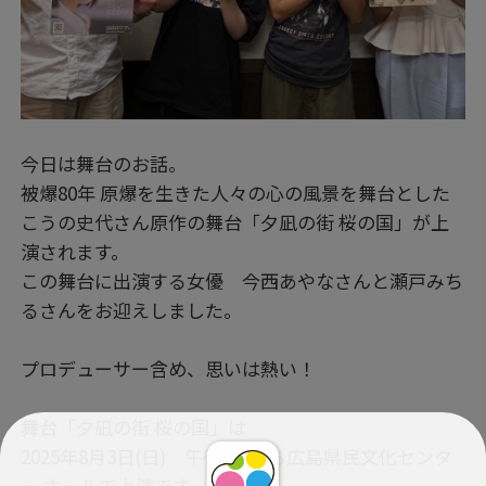
今日は舞台のお話。
被爆80年 原爆を生きた人々の心の風景を舞台とした
こうの史代さん原作の舞台「夕凪の街 桜の国」が上
演されます。
この舞台に出演する女優 今西あやなさんと瀬戸みち
るさんをお迎えしました。
プロデューサー含め、思いは熱い！
舞台「夕凪の街 桜の国」は
2025年8月3日(日) 午後4時から広島県民文化センタ
ー ホールで上演です。