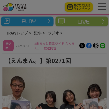
IRAWトップ
記事
ラジオ
まるっと日常ワイド えんま
ラジ
2025.07.31
オ
ん。 放送内容
【えんまん。】第0271回