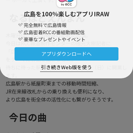
広島を100％楽しむアプリIRAW
なるほどえんまん
完全無料で広島情報
広島密着RCCの番組動画配信
木曜日は、RCCの報道の記者が出演。
豪華なプレゼントやイベント
今日はRCC報道制作センターの隈元大樹記者に
「広島電鉄・駅前大橋ルート、ついに開業！」
アプリダウンロードへ
をテーマにお話を聞きました。
引き続きWeb版を使う
待ちに待った駅前大橋ルートが8月3日（日）に開業し
ます。
広島駅から紙屋町東までの移動時間短縮、
JR在来線改札からの乗り換えも便利になり、
より広島を街全体の活性化にも繋がりそうです。
今日の曲