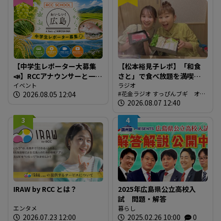
【中学生レポーター大募集
【松本裕見子レポ】「和食
📣】RCCアナウンサーと一緒
さと」で食べ放題を満喫！
に「広島の食」の現場を取
イベント
「さとしゃぶ」を体験！！
ラジオ
2026.08.05 12:04
花金ラジオ すっぴんブギ オン
材しよう！
（RCCラジオ「花金ラジオ
エア情報
2026.08.07 12:40
すっぴんブギ」企画）
3
4
IRAW by RCC とは？
2025年広島県公立高校入
試 問題・解答
エンタメ
暮らし
2026.07.23 12:00
2025.02.26 10:00
0