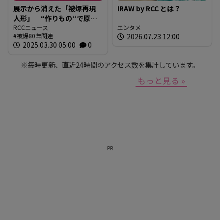
展示から消えた「被爆再現
IRAW by RCC とは？
人形」 “作りもの”で原爆
を伝えるとは 現代アート
RCCニュース
エンタメ
被爆80年関連
2026.07.23 12:00
作家が調査研究 人形の持
2025.03.30 05:00
0
つ “力” と “危うさ”
※毎時更新、直近24時間のアクセス数を集計しています。
もっと見る »
PR