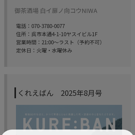
御茶酒場 白イ扉ノ向コウNIWA
電話：070-3780-0077
住所：呉市本通4-1-10ヤスイビル1F
営業時間：21:00〜ラスト（予約不可）
定休日：火曜・水曜休み
くれえばん 2025年8月号