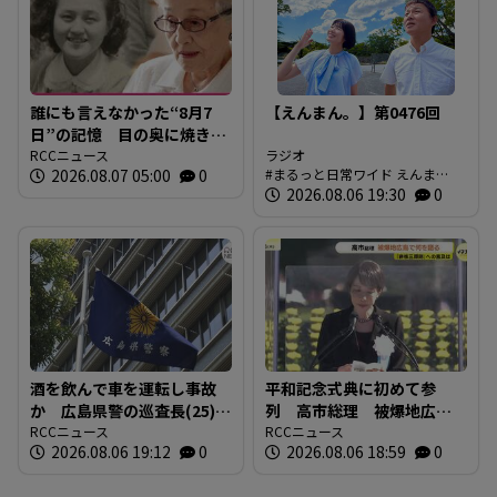
誰にも言えなかった“8月7
【えんまん。】第0476回
日”の記憶 目の奥に焼き付
く「1年生のゆきちゃん」の
RCCニュース
ラジオ
2026.08.07 05:00
0
まるっと日常ワイド えんま
姿 94歳の被爆者が今、口
ん。 放送内容
2026.08.06 19:30
0
を開いた理由
酒を飲んで車を運転し事故
平和記念式典に初めて参
か 広島県警の巡査長(25)を
列 高市総理 被爆地広島
懲戒免職 事故の1時間半前
RCCニュース
で何を語る 「非核三原
RCCニュース
2026.08.06 19:12
0
2026.08.06 18:59
0
に“飲食店で飲酒” 基準値
則」への言及は
の5倍のアルコール検知