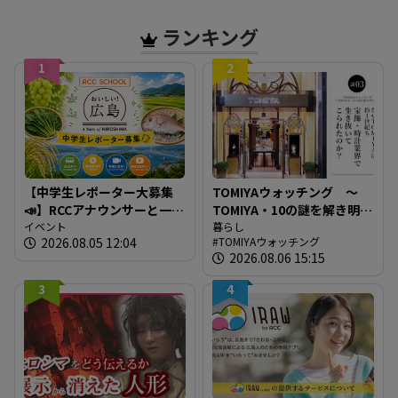
ランキング
1
2
【中学生レポーター大募集
TOMIYAウォッチング ～
📣】RCCアナウンサーと一緒
TOMIYA・10の謎を解き明か
に「広島の食」の現場を取
イベント
す～ 謎03 「なぜTOMIYAは
暮らし
2026.08.05 12:04
TOMIYAウォッチング
材しよう！
約1世紀も宝飾・時計業界で
2026.08.06 15:15
生き抜いてこられたの
か？」
3
4