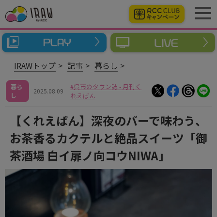
IRAWトップ
記事
暮らし
呉市のタウン誌 - 月刊く
暮ら
2025.08.09
し
れえばん
【くれえばん】深夜のバーで味わう、
お茶香るカクテルと絶品スイーツ「御
茶酒場 白イ扉ノ向コウNIWA」