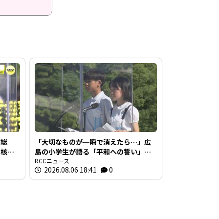
市総
「大切なものが一瞬で消えたら…」広
非核三
島の小学生が語る「平和への誓い」
【被爆81年】
RCCニュース
2026.08.06 18:41
0