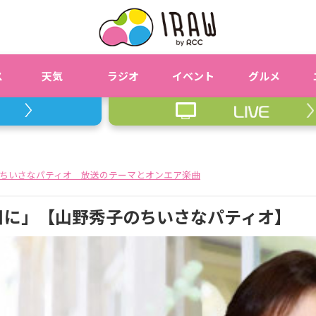
ス
天気
ラジオ
イベント
グルメ
ちいさなパティオ 放送のテーマとオンエア楽曲
の日に」【山野秀子のちいさなパティオ】