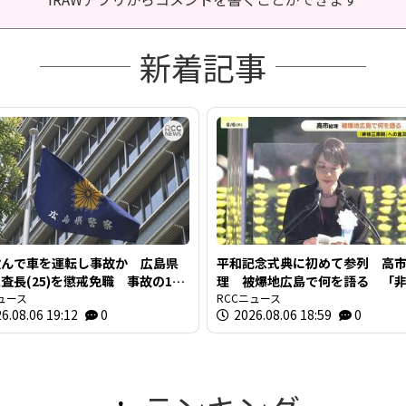
新着記事
飲んで車を運転し事故か 広島県
平和記念式典に初めて参列 高
査長(25)を懲戒免職 事故の1時
理 被爆地広島で何を語る 「
に“飲食店で飲酒” 基準値の5倍
ュース
原則」への言及は
RCCニュース
6.08.06 19:12
0
2026.08.06 18:59
0
ルコール検知