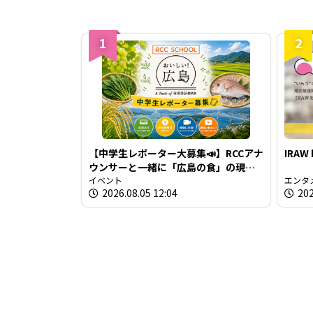
1
2
【中学生レポーター大募集📣】RCCアナ
IRAW
ウンサーと一緒に「広島の食」の現場
を取材しよう！
イベント
エンタ
2026.08.05 12:04
202