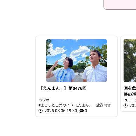
【えんまん。】第0476回
酒を
警の巡
ラジオ
間半前
RCCニ
まるっと日常ワイド えんまん。 放送内容
202
のア
2026.08.06 19:30
0