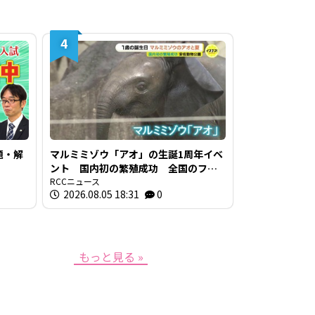
4
題・解
マルミミゾウ「アオ」の生誕1周年イベ
ント 国内初の繁殖成功 全国のファ
ンによる「思い出の一枚」も展示 広
RCCニュース
2026.08.05 18:31
0
島・安佐動物公園
もっと見る »