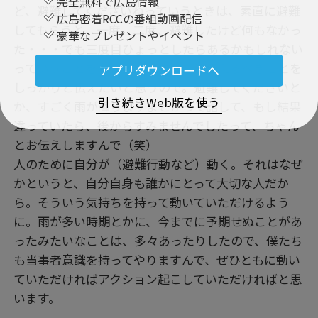
完全無料で広島情報
ど、避難してくださいねっていうときは、素直に避難
広島密着RCCの番組動画配信
してもらうと。一度、二度、避難したけど何もなかっ
豪華なプレゼントやイベント
た・・・でも三度目ひょっとしたらあるかもしれない
っていうことを考えたら、僕たちは伝えるべきことを
アプリダウンロードへ
しっかりと伝えたいと思うので。避難してくださいと
引き続きWeb版を使う
か、すごく雨が降りますよとかって話して、もし結果
違っていたら、後からすみませんでしたって、ちゃん
とお伝えしますんで（笑）
人のために自分が（避難行動など）動く。それはなぜ
かというと、自分自身も誰かにとって大切な人だか
ら。そういう気持ちを持って動いていただけるよう
に。雨が多い時期とかに、今までに予期せぬことがあ
ったみたいなことは、多々あったりしたので、僕たち
も当事者意識を持ってやりますんで、ぜひともに動い
ていただければアクション起こしていただければと思
います。