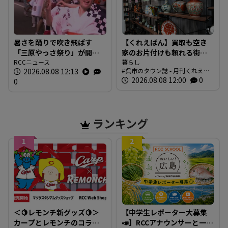
暑さを踊りで吹き飛ばす
【くれえばん】買取も空き
「三原やっさ祭り」が開
家のお片付けも頼れる街の
幕 元気なかけ声が響き渡
RCCニュース
便利なお店「くれリサイク
暮らし
2026.08.08 12:13
呉市のタウン誌 - 月刊くれえば
り 広島・三原市
ルショップ 環（めぐる）」
ん
2026.08.08 12:00
0
0
ランキング
1
2
＜🍋レモンチ新グッズ🍋＞
【中学生レポーター大募集
カープとレモンチのコラボ
📣】RCCアナウンサーと一緒