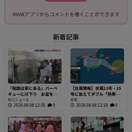
IRAWアプリからコメントを書くことができます
新着記事
「宿題は家にある」バーベ
【台風情報】台風13号・15
キューに川下り お盆をふ
号に加えてダブル「熱帯低
るさとで 帰省ラッシュピ
RCCニュース
気圧」発生へ 15号はお盆
天気
2026.08.08 12:35
0
2026.08.08 12:18
0
ークで新幹線の下りはほぼ
に日本直撃か ※18日まで
満席 JR広島駅も大きな荷
の雨・風シミュレーショ
物を持った人たちで混雑
ン 【8日正午現在】
広島