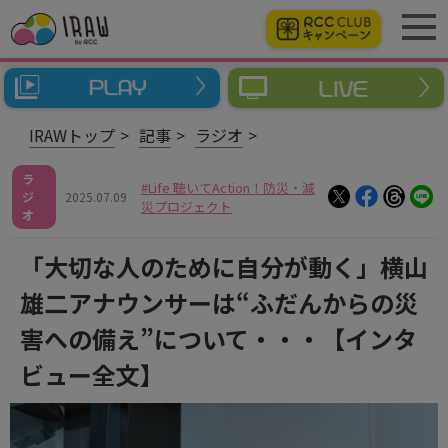
IRAWトップ
記事
ラジオ
ラ
Life 聴いてAction！防災・減
ジ
2025.07.09
災プロジェクト
オ
「大切な人のために自分が動く」横山
雄二アナウンサーは“ふだんからの災
害への備え”について・・・【インタ
ビュー全文】