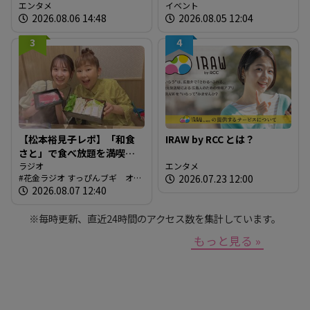
グッズが登場！
エンタメ
に「広島の食」の現場を取
イベント
2026.08.06 14:48
2026.08.05 12:04
材しよう！
3
4
【松本裕見子レポ】「和食
IRAW by RCC とは？
さと」で食べ放題を満喫！
「さとしゃぶ」を体験！！
ラジオ
エンタメ
花金ラジオ すっぴんブギ オン
2026.07.23 12:00
（RCCラジオ「花金ラジオ
エア情報
2026.08.07 12:40
すっぴんブギ」企画）
※毎時更新、直近24時間のアクセス数を集計しています。
もっと見る »