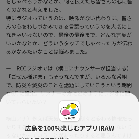
をしゃべろうかなとか、何を伝えたら皆さんの心に響
くのかなと考えました。
特にラジオっていうのは、映像がない代わりに、皆さ
んの心をわしづかみできる言葉っていうのを大切にし
なきゃいけないので、最後の最後まで、どんな言葉が
いいかなとか、どういうタッチでしゃべった方が伝わ
るかなみたいなことは悩みました。
ー RCCラジオでは（横山アナウンサーが担当する）
「ごぜん様さま」もそうなんですが、いろんな番組
で、防災や減災のことを話題にしていこうという期間
を6月に設定。リスナーの方にどのようにラジオに聞
いてもらいたい？
横山アナ）例えば天気予報は、刻々と変わる情報だっ
たりするし、当初言われたよりもたいしたことないじ
広島を100％楽しむアプリIRAW
ゃないかっていうことがあったりすると思うんですけ