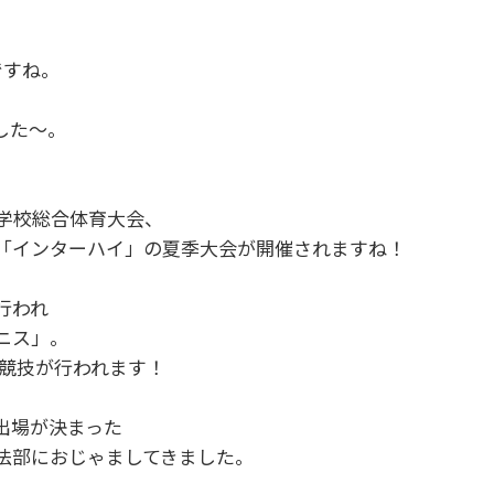
ですね。
した～。
等学校総合体育大会、
「インターハイ」の夏季大会が開催されますね！
行われ
ニス」。
４競技が行われます！
出場が決まった
法部におじゃましてきました。