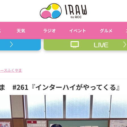
ス
天気
ラジオ
イベント
グルメ
ピースふくやま
ま #261『インターハイがやってくる』