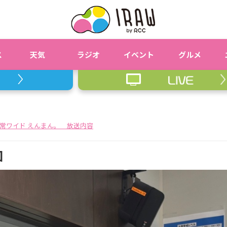
ス
天気
ラジオ
イベント
グルメ
常ワイド えんまん。 放送内容
回