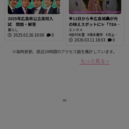
2025年広島県公立高校入
🌟12日から🌟広島城🏯が光
試 問題・解答
の映えスポットに✨「TEAM
暮らし
SHIRO」始動
エンタメ
2025.02.26 10:00
0
田村友里
楠本麗奈
渕上沙
❗【BUTSUBUTSU2】
紀
2026.03.11 18:03
新本穂乃佳
イマナマ
0
渕
上沙紀のBUTSUBUTSU
※毎時更新、直近24時間のアクセス数を集計しています。
もっと見る »
PR