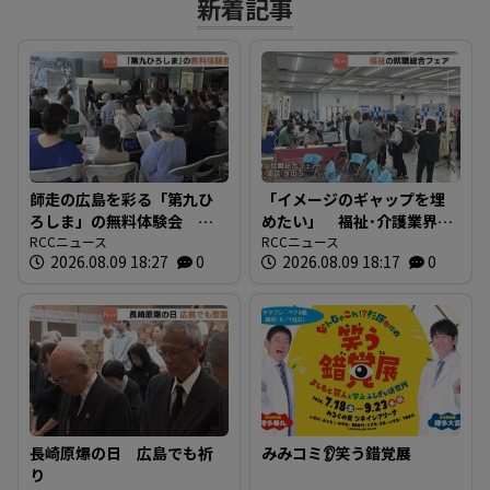
新着記事
師走の広島を彩る「第九ひ
「イメージのギャップを埋
ろしま」の無料体験会 指
めたい」 福祉･介護業界と
揮者に沼尻竜典さん迎え
RCCニュース
求職者つなぐ 福祉の就職
RCCニュース
2026.08.09 18:27
0
2026.08.09 18:17
0
今年は12月20日に開催
総合フェア 広島
長崎原爆の日 広島でも祈
みみコミ👂笑う錯覚展
り