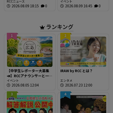
RCCニュース
イベント
2026.08.09 18:15
0
2026.08.09 16:45
0
ランキング
1
2
【中学生レポーター大募集
IRAW by RCC とは？
📣】RCCアナウンサーと一緒
に「広島の食」の現場を取
イベント
エンタメ
2026.08.05 12:04
2026.07.23 12:00
材しよう！
3
4