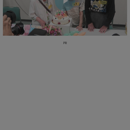
ビ
デ
PR
オ
を
再
生