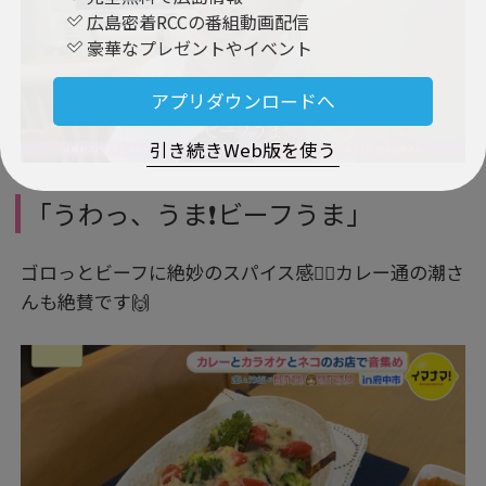
広島密着RCCの番組動画配信
豪華なプレゼントやイベント
アプリダウンロードへ
引き続きWeb版を使う
「うわっ、うま❗ビーフうま」
ゴロっとビーフに絶妙のスパイス感👍🏻カレー通の潮さ
んも絶賛です🙌