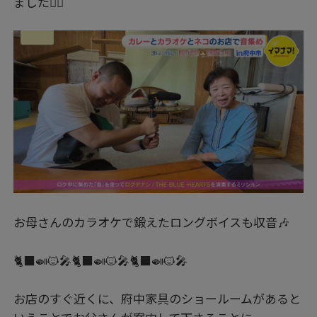
ました👍🏻
お母さんのカラオケで鍛えたロングボイスも収音🎶
🐈‍⬛🍛🐱🎤🐈‍⬛🍛🐱🎤🐈‍⬛🍛🐱🎤
お店のすぐ近くに、府中家具のショールームがあると