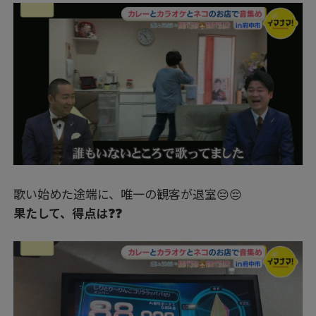
歌い始めた途端に、唯一の観客が退室😔😔
果たして、得点は❓❓