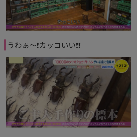
うわぁ～❗カッコいい❗❗