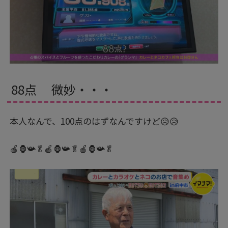
88点 微妙・・・
本人なんで、100点のはずなんですけど😥😥
🍎🦍📯🥬🍎🦍📯🥬🍎🦍📯🥬