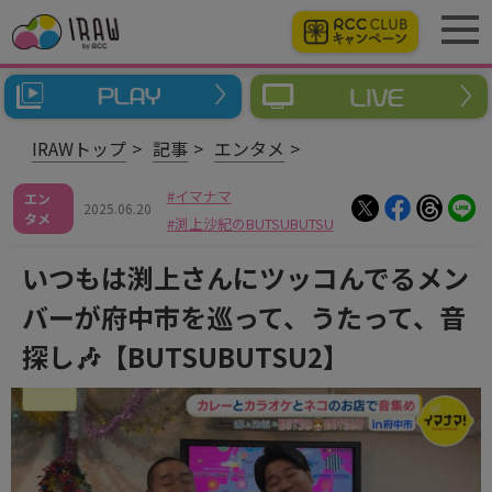
IRAWトップ
記事
エンタメ
イマナマ
エン
2025.06.20
タメ
渕上沙紀のBUTSUBUTSU
いつもは渕上さんにツッコんでるメン
バーが府中市を巡って、うたって、音
探し🎶【BUTSUBUTSU2】