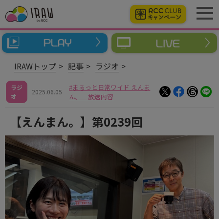
IRAWトップ
記事
ラジオ
まるっと日常ワイド えんま
ラジ
2025.06.05
オ
ん。 放送内容
【えんまん。】第0239回