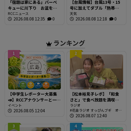
「宿題は家にある」バーベ
【台風情報】台風13号・15
キューに川下り お盆をふ
号に加えてダブル「熱帯低
るさとで 帰省ラッシュピ
RCCニュース
気圧」発生へ 15号はお盆
天気
2026.08.08 12:35
0
2026.08.08 12:18
0
ークで新幹線の下りはほぼ
に日本直撃か ※18日まで
満席 JR広島駅も大きな荷
の雨・風シミュレーショ
物を持った人たちで混雑
ン 【8日正午現在】
広島
ランキング
1
2
【中学生レポーター大募集
【松本裕見子レポ】「和食
📣】RCCアナウンサーと一緒
さと」で食べ放題を満喫！
に「広島の食」の現場を取
イベント
「さとしゃぶ」を体験！！
ラジオ
2026.08.05 12:04
花金ラジオ すっぴんブギ オン
材しよう！
（RCCラジオ「花金ラジオ
エア情報
2026.08.07 12:40
すっぴんブギ」企画）
3
4