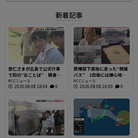
新着記事
悠仁さまが広島で公式行事
原爆投下直後に走った“救援
で初の“おことば” 朝食作
バス” 2日後には爆心地至
りや丸太切りも 福山市で
RCCニュース
近に路線バスも 戦時下か
RCCニュース
2026.08.08 18:04
0
2026.08.08 16:00
0
は博物館を視察
ら復興まで支えた“バスの歴
史”を探る 広島