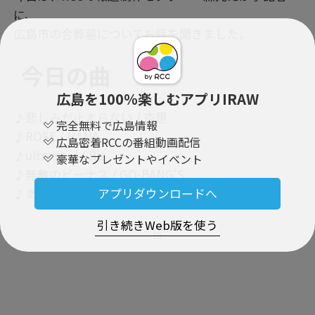
に、
広島市の合葬墓についてお話を聞きました。
今日の曲
広島を100％楽しむアプリIRAW
♪悲しみが止まらない / 杏里
完全無料で広島情報
♪ROSE / HANA
広島密着RCCの番組動画配信
♪ultra soul / B’z
豪華なプレゼントやイベント
♪無敵のビーナス / GO-BANG'S
♪あゝ無情 / アン・ルイス
アプリダウンロードへ
引き続きWeb版を使う
PR