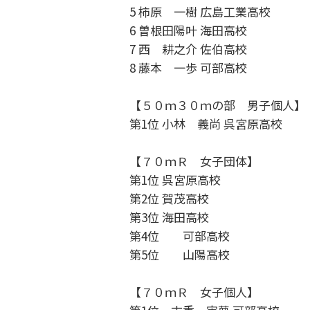
5 柿原 一樹 広島工業高校
6 曽根田陽叶 海田高校
7 西 耕之介 佐伯高校
8 藤本 一歩 可部高校
【５０ｍ３０ｍの部 男子個人】
第1位 小林 義尚 呉宮原高校
【７０ｍＲ 女子団体】
第1位 呉宮原高校
第2位 賀茂高校
第3位 海田高校
第4位 可部高校
第5位 山陽高校
【７０ｍＲ 女子個人】