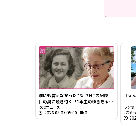
誰にも言えなかった“8月7日”の記憶
【えん
目の奥に焼き付く「1年生のゆきちゃ
ん」の姿 94歳の被爆者が今、口を開
RCCニュース
ラジオ
2026.08.07 05:00
0
まる
いた理由
202