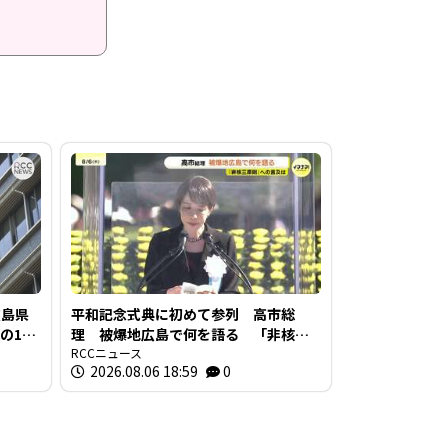
広島県
平和記念式典に初めて参列 高市総
の1時
理 被爆地広島で何を語る 「非核三
値の5倍
原則」への言及は
RCCニュース
2026.08.06 18:59
0