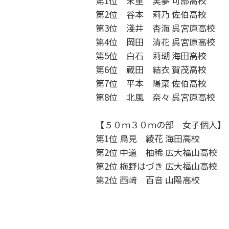
第1位 末重 実夢 可部高校
第2位 谷本 莉乃 佐伯高校
第3位 淺井 杏海 呉宮原高校
第4位 岡田 清花 呉宮原高校
第5位 白石 莉瑚 海田高校
第6位 蔵田 結衣 賀茂高校
第7位 平本 陽菜 佐伯高校
第8位 北風 奈々 呉宮原高校
【５０ｍ３０ｍの部 女子個人】
第1位 鳥見 綾花 海田高校
第2位 中道 柚稀 広大福山高校
第2位 梅野はづき 広大福山高校
第2位 西﨑 百音 山陽高校