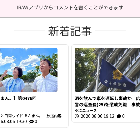
IRAWアプリからコメントを書くことができます
新着記事
まん。】第0476回
酒を飲んで車を運転し事故か 
警の巡査長(25)を懲戒免職 事故
間半前に“飲食店で飲酒” 基準
RCCニュース
っと日常ワイド えんまん。 放送内容
2026.08.06 19:12
0
のアルコール検知
6.08.06 19:30
0