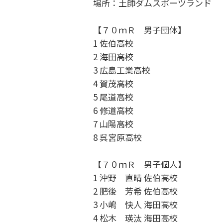
場所：土師ダムスポーツランド
【７０ｍＲ 男子団体】
1 佐伯高校
2 海田高校
3 広島工業高校
4 賀茂高校
5 尾道高校
6 修道高校
7 山陽高校
8 呉宮原高校
【７０ｍＲ 男子個人】
1 沖野 直晴 佐伯高校
2 肥後 芳希 佐伯高校
3 小嶋 快人 海田高校
4 松木 瑛汰 海田高校