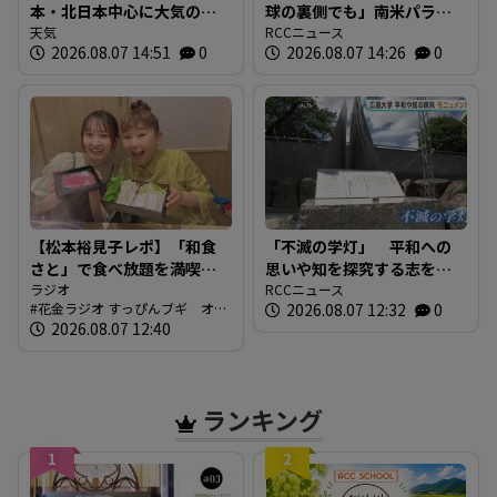
本・北日本中心に大気の状
球の裏側でも」南米パラグ
態が不安定 局地的にわか
天気
アイから届いた折り鶴 在
RCCニュース
2026.08.07 14:51
0
2026.08.07 14:26
0
雨・雷雨の可能性 落雷や
日パラグアイ大使が奉納
突風 急な強雨に注意
【松本裕見子レポ】「和食
「不滅の学灯」 平和への
さと」で食べ放題を満喫！
思いや知を探究する志をモ
「さとしゃぶ」を体験！！
ラジオ
ニュメントに 広島大学発
RCCニュース
花金ラジオ すっぴんブギ オン
2026.08.07 12:32
0
（RCCラジオ「花金ラジオ
祥の地 東千田キャンパス
エア情報
2026.08.07 12:40
すっぴんブギ」企画）
に設置
ランキング
1
2