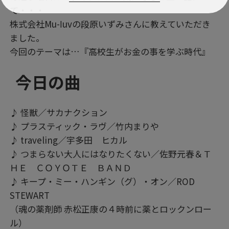
て・・・
株式会社Mu-ⅼuvの段原いずみさんに教えていただき
ました。
今回のテーマは…『高校生がお金の事を学ぶ時代』
今日の曲
♪ 怪獣／サカナクション
♪ プラスティック・ラヴ／竹内まりや
♪ traveling／宇多田 ヒカル
♪ つまらない大人にはなりたくない／佐野元春＆Ｔ
ＨＥ ＣＯＹＯＴＥ ＢＡＮＤ
♪ キープ・ミー・ハンギン（グ）・オン／ROD
STEWART
（魂の薬剤師 赤松正康の４時前に薬とロックンロー
ル）