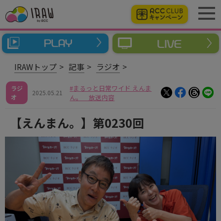
IRAWトップ
記事
ラジオ
まるっと日常ワイド えんま
ラジ
2025.05.21
オ
ん。 放送内容
【えんまん。】第0230回