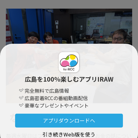
広島を100％楽しむアプリIRAW
完全無料で広島情報
広島密着RCCの番組動画配信
豪華なプレゼントやイベント
なるほどえんまん。
アプリダウンロードへ
引き続きWeb版を使う
毎週水曜日はファイナンス！気になるお金の話につい