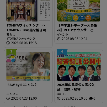
TOMIYAウォッチング ～
【中学生レポーター大募集
TOMIYA・10の謎を解き明か
📣】RCCアナウンサーと一緒
す～ 謎03 「なぜTOMIYAは
暮らし
に「広島の食」の現場を取
イベント
TOMIYAウォッチング
2026.08.05 12:04
約1世紀も宝飾・時計業界で
材しよう！
2026.08.06 15:15
生き抜いてこられたの
か？」
3
4
IRAW by RCC とは？
2025年広島県公立高校入
試 問題・解答
エンタメ
暮らし
2026.07.23 12:00
2025.02.26 10:00
0