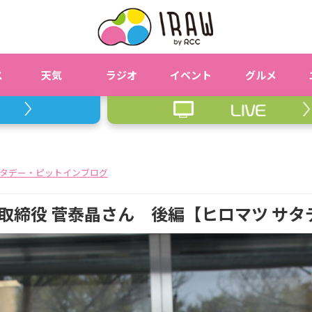
ス
天気
ラジオ
イベント
グルメ
タデー・ピットインブログ
表取締役 菅泰晶さん 後編【ヒロマツ サ