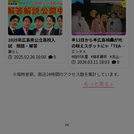
2025年広島県公立高校入
🌟12日から🌟広島城🏯が光
試 問題・解答
の映えスポットに✨「TEAM
暮らし
SHIRO」始動
エンタメ
2025.02.26 10:00
0
田村友里
楠本麗奈
渕上沙
❗【BUTSUBUTSU2】
紀
2026.03.11 18:03
新本穂乃佳
イマナマ
0
渕
上沙紀のBUTSUBUTSU
※毎時更新、直近24時間のアクセス数を集計しています。
もっと見る »
PR