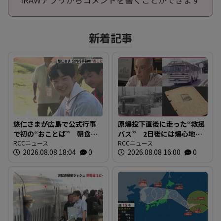
新着記事
悠仁さまが広島で公式行事
原爆投下直後に走った“救援
で初の“おことば” 朝食作
バス” 2日後には爆心地至
りや丸太切りも 福山市で
RCCニュース
近に路線バスも 戦時下か
RCCニュース
2026.08.08 18:04
0
2026.08.08 16:00
0
は博物館を視察
ら復興まで支えた“バスの歴
史”を探る 広島