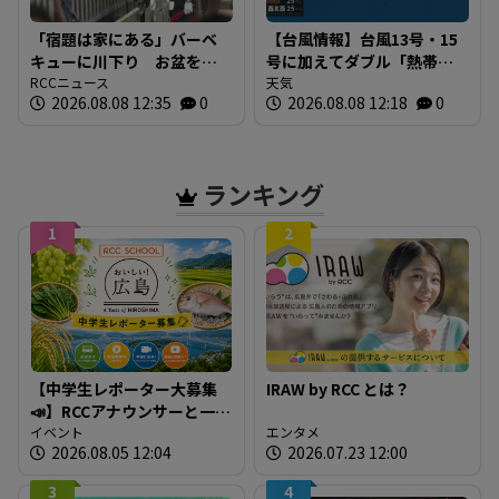
「宿題は家にある」バーベ
【台風情報】台風13号・15
キューに川下り お盆をふ
号に加えてダブル「熱帯低
るさとで 帰省ラッシュピ
RCCニュース
気圧」発生へ 15号はお盆
天気
2026.08.08 12:35
0
2026.08.08 12:18
0
ークで新幹線の下りはほぼ
に日本直撃か ※18日まで
満席 JR広島駅も大きな荷
の雨・風シミュレーショ
物を持った人たちで混雑
ン 【8日正午現在】
広島
ランキング
1
2
【中学生レポーター大募集
IRAW by RCC とは？
📣】RCCアナウンサーと一緒
に「広島の食」の現場を取
イベント
エンタメ
2026.08.05 12:04
2026.07.23 12:00
材しよう！
3
4