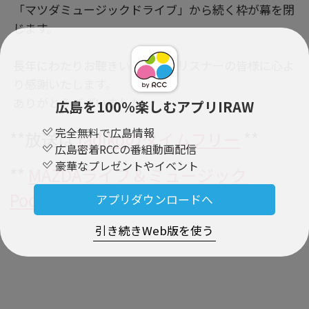
「マツダミュージックドライブ」から続く枠が幕を閉
じます。
長年にわたりお聴きいただいたリスナーの皆様に心よ
り感謝いたします。
ありがとうございました。
広島を100％楽しむアプリIRAW
完全無料で広島情報
**放送は
radikoのタイムフリー
**
広島密着RCCの番組動画配信
豪華なプレゼントやイベント
**
MAZDAライフ＆ミュージック
Podcast
で！**
アプリダウンロードへ
引き続きWeb版を使う