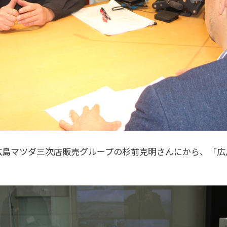
on」では、広島マツダ三次店販売グループの杉前克明さんにから、