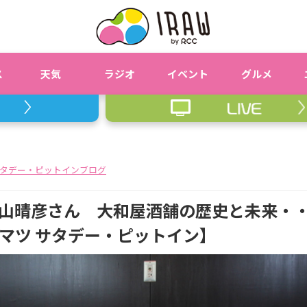
ス
天気
ラジオ
イベント
グルメ
タデー・ピットインブログ
 大山晴彦さん 大和屋酒舗の歴史と未来・
マツ サタデー・ピットイン】