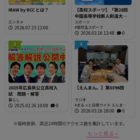
IRAW by RCC とは？
【高校スポーツ】「第28回
中国高等学校新人剣道大
エンタメ
会」結果
スポーツ
2026.07.23 12:00
高校生スポーツ
2026.03.16 13:48
0
3
4
2025年広島県公立高校入
【えんまん。】第0396回
試 問題・解答
暮らし
ラジオ
2025.02.26 10:00
0
まるっと日常ワイド えんま
ん。 放送内容
2026.03.16 18:00
0
※毎時更新、直近24時間のアクセス数を集計しています。
もっと見る »