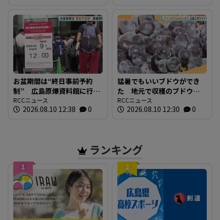
か ※20日までの雨風シミ
ュレーション
お盆期間は“終日事前予約
猛暑でもいいブドウができ
制” 広島原爆資料館に行
た 地元で収穫のブドウで
列 その場でWEB予約 混
RCCニュース
ワインの初仕込み 広島三
RCCニュース
2026.08.10 12:38
0
2026.08.10 12:30
0
雑の緩和へ
次ワイナリー
ランキング
1
2