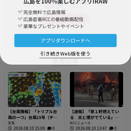
広島を100％楽しむアプリIRAW
完全無料で広島情報
広島密着RCCの番組動画配信
豪華なプレゼントやイベント
IRAWアプリからコメントを書くことができます
アプリダウンロードへ
引き続きWeb版を使う
新着記事
【台風情報】「トリプル台
【速報】「家１軒燃えてい
風の一つ」台風15号（チャ
る 炎と煙がでている」
ンホン）は「山の日（11
天気
広島市安芸区畑賀で火災
RCCニュース
2026.08.10 15:00
0
2026.08.10 13:47
0
日）」に関東地方へ上陸
現在消火活動中