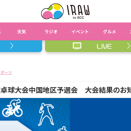
ス
天気
ラジオ
イベント
グルメ
スポーツ
抜卓球大会中国地区予選会 大会結果のお