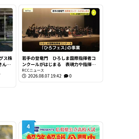
グス株
若手の登竜門 ひろしま国際指揮者コ
二さん
ンクールがはじまる 表現力や指揮の
トイ
技術を競う 広島市
RCCニュース
グ
2026.08.07 19:42
0
4