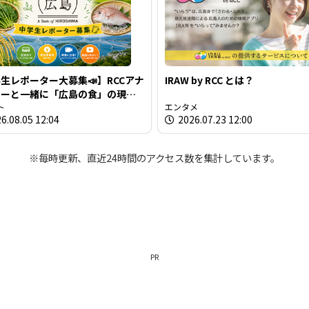
生レポーター大募集📣】RCCアナ
IRAW by RCC とは？
サーと一緒に「広島の食」の現場
材しよう！
ト
エンタメ
6.08.05 12:04
2026.07.23 12:00
※毎時更新、直近24時間のアクセス数を集計しています。
PR