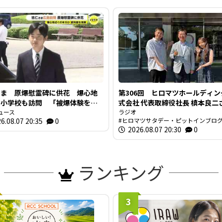
さま 原爆慰霊碑に供花 爆心地
第306回 ヒロマツホールディン
の小学校も訪問 「被爆体験を若
式会社 代表取締役社長 槙本良
代に繋いでいくことが大切」広島
ュース
前編【ヒロマツ サタデー・ピッ
ラジオ
6.08.07 20:35
0
ヒロマツサタデー・ピットインブロ
ン】
2026.08.07 20:30
0
ランキング
3