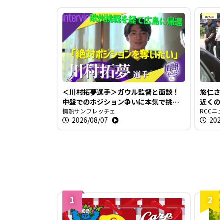
＜川村拓夢選手＞ガウル監督と面談！
悠仁
中盤でのポジション争いに本気で挑む
近く
【情熱サンフレッチェ】
情熱サンフレッチェ
い世
RCCニ
2026/08/07
202
1
2