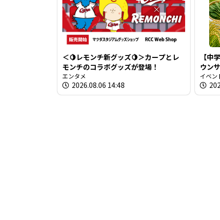
＜🍋レモンチ新グッズ🍋＞カープとレ
【中学
モンチのコラボグッズが登場！
ウン
エンタメ
を取
イベン
2026.08.06 14:48
202