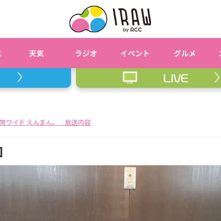
ス
天気
ラジオ
イベント
グルメ
常ワイド えんまん。 放送内容
回