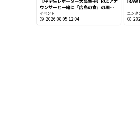
【中学生レポーター大募集📣】RCCアナ
IRAW
ウンサーと一緒に「広島の食」の現場
を取材しよう！
イベント
エンタ
2026.08.05 12:04
202