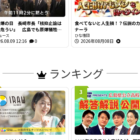
原爆の日 長崎市長「核抑止論は
食べてないと人生損！？伝説の
て危うい」 広島でも原爆犠牲者
ナーラ
霊
ュース
ひな壇団
6.08.09 12:16
0
2026年08月08日
ランキング
3