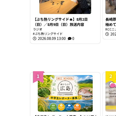
【ぶち熱リングサイド🔥】8月2日
長崎
（日）／8月9日（日）放送内容
極め
ラジオ
を慰
RCCニ
ぶち熱リングサイド
202
2026.08.09 13:00
0
1
2