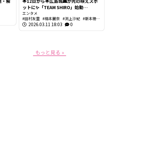
題・解
🌟12日から🌟広島城🏯が光の映えスポ
ットに✨「TEAM SHIRO」始動
❗【BUTSUBUTSU2】
エンタメ
田村友里
楠本麗奈
渕上沙紀
新本穂乃
佳
2026.03.11 18:03
イマナマ
渕上沙紀のBUTSUBUTSU
0
もっと見る »