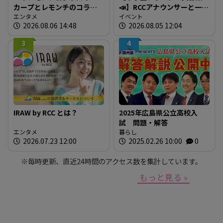
カープとレモンチのコラボ
📣】RCCアナウンサーと一緒
グッズが登場！
エンタメ
に「広島の食」の現場を取
イベント
2026.08.06 14:48
2026.08.05 12:04
材しよう！
3
4
IRAW by RCC とは？
2025年広島県公立高校入
試 問題・解答
エンタメ
暮らし
2026.07.23 12:00
2025.02.26 10:00
0
※毎時更新、直近24時間のアクセス数を集計しています。
もっと見る »