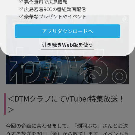
完全無料で広島情報
広島密着RCCの番組動画配信
豪華なプレゼントやイベント
アプリダウンロードへ
引き続きWeb版を使う
＜DTMクラブにてVTuber特集放送！
＞
今回の企画に合わせまして、「瑚羽ぷち」さんとお送
りする放送を30日（金）から放送します。イベント直