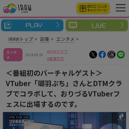
IRAWトップ
記事
エンタメ
DTMクラブ
エンタ
2024.08.30
メ
唐澤恋花
＜番組初のバーチャルゲスト＞
VTuber「瑚羽ぷち」さんとDTMクラ
ブでコラボして、おりづるVTuberフ
ェスに出場するのです。