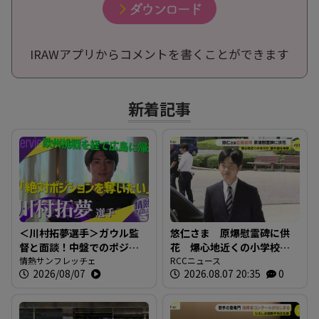
IRAWアプリからコメントを書くことができます
新着記事
＜川村拓夢選手＞ガウル監
悠仁さま 原爆慰霊碑に供
督と面談！中盤でのポジシ
花 爆心地近くの小学校も
ョン争いに本気で挑む【情
情熱サンフレッチェ
訪問 「被爆体験を若い世
RCCニュース
2026/08/07
2026.08.07 20:35
0
熱サンフレッチェ】
代に繋いでいくことが大
切」広島