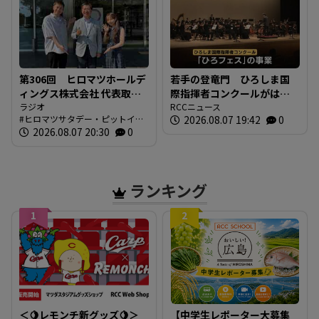
第306回 ヒロマツホールデ
若手の登竜門 ひろしま国
ィングス株式会社 代表取締
際指揮者コンクールがはじ
役社長 槙本良二さん 前編
ラジオ
まる 表現力や指揮の技術
RCCニュース
ヒロマツサタデー・ピットイン
2026.08.07 19:42
0
【ヒロマツ サタデー・ピッ
を競う 広島市
ブログ
2026.08.07 20:30
0
トイン】
ランキング
1
2
＜🍋レモンチ新グッズ🍋＞
【中学生レポーター大募集