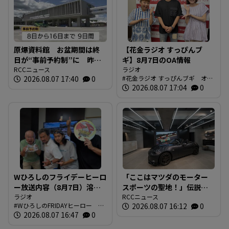
原爆資料館 お盆期間は終
【花金ラジオ すっぴんブ
日が“事前予約制”に 昨夏
ギ】8月7日のOA情報
の大混雑受け初の試み 8日
RCCニュース
ラジオ
2026.08.07 17:40
0
花金ラジオ すっぴんブギ オン
から16日まで 広島
エア情報
2026.08.07 17:04
0
Wひろしのフライデーヒーロ
「ここはマツダのモーター
ー放送内容（8月7日）溶け
スポーツの聖地！」伝説の
てませんか？
ラジオ
レーシングドライバーが証
RCCニュース
WひろしのFRIDAYヒーロー 今
2026.08.07 16:12
0
言する東京の販売店がマツ
日の放送内容
2026.08.07 16:47
0
ダのブランド発信拠点に