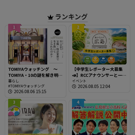
ランキング
1
2
TOMIYAウォッチング ～
【中学生レポーター大募集
TOMIYA・10の謎を解き明か
📣】RCCアナウンサーと一緒
す～ 謎03 「なぜTOMIYAは
暮らし
に「広島の食」の現場を取
イベント
TOMIYAウォッチング
2026.08.05 12:04
約1世紀も宝飾・時計業界で
材しよう！
2026.08.06 15:15
生き抜いてこられたの
か？」
3
4