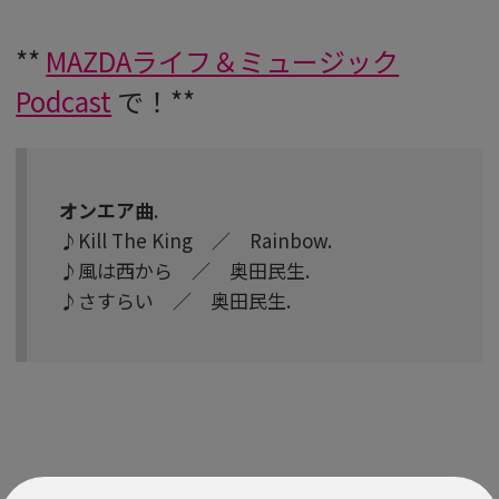
**
MAZDAライフ＆ミュージック
Podcast
で！**
オンエア曲
.
♪Kill The King ／ Rainbow.
♪風は西から ／ 奥田民生.
♪さすらい ／ 奥田民生.