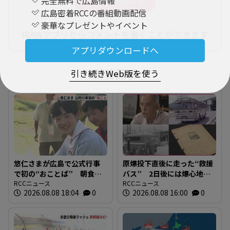
完全無料で広島情報
広島密着RCCの番組動画配信
豪華なプレゼントやイベント
IRAWアプリからコメントを書くことができます
アプリダウンロードへ
新着記事
引き続きWeb版を使う
悠仁さまが広島で公式行事
原爆投下直後に走った“救援
で初の“おことば” 朝食作
バス” 2日後には爆心地至
りや丸太切りも 福山市で
RCCニュース
近に路線バスも 戦時下か
RCCニュース
2026.08.08 18:04
0
2026.08.08 16:00
0
は博物館を視察
ら復興まで支えた“バスの歴
史”を探る 広島