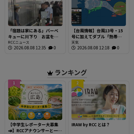
「宿題は家にある」バーベ
【台風情報】台風13号・15
キューに川下り お盆をふ
号に加えてダブル「熱帯低
るさとで 帰省ラッシュピ
RCCニュース
気圧」発生へ 15号はお盆
天気
2026.08.08 12:35
0
2026.08.08 12:18
0
ークで新幹線の下りはほぼ
に日本直撃か ※18日まで
満席 JR広島駅も大きな荷
の雨・風シミュレーショ
物を持った人たちで混雑
ン 【8日正午現在】
広島
ランキング
1
2
【中学生レポーター大募集
IRAW by RCC とは？
📣】RCCアナウンサーと一緒