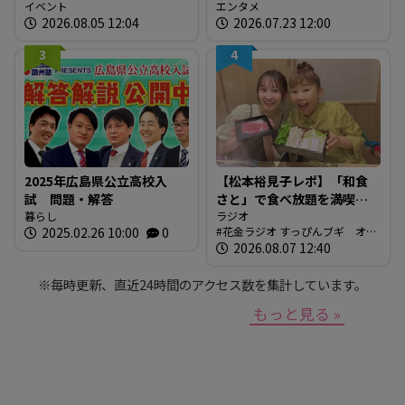
に「広島の食」の現場を取
イベント
エンタメ
2026.08.05 12:04
2026.07.23 12:00
材しよう！
3
4
2025年広島県公立高校入
【松本裕見子レポ】「和食
試 問題・解答
さと」で食べ放題を満喫！
暮らし
「さとしゃぶ」を体験！！
ラジオ
2025.02.26 10:00
0
花金ラジオ すっぴんブギ オン
（RCCラジオ「花金ラジオ
エア情報
2026.08.07 12:40
すっぴんブギ」企画）
※毎時更新、直近24時間のアクセス数を集計しています。
もっと見る »